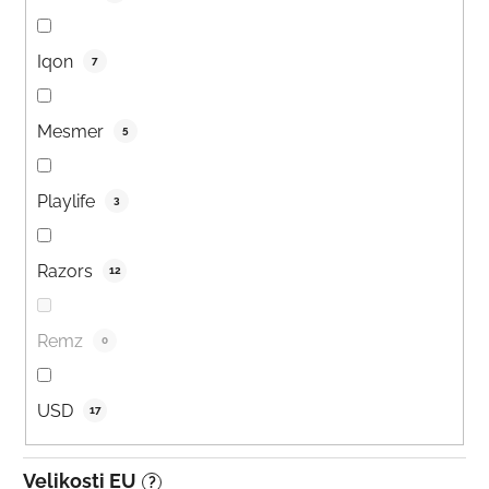
Iqon
7
Mesmer
5
Playlife
3
Razors
12
Remz
0
USD
17
Velikosti EU
?