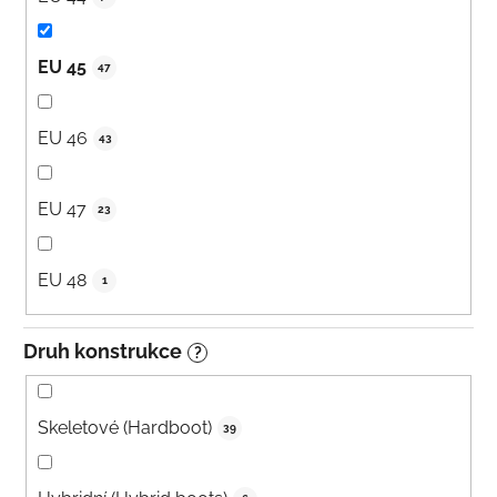
EU 45
47
EU 46
43
EU 47
23
EU 48
1
Druh konstrukce
?
Skeletové (Hardboot)
39