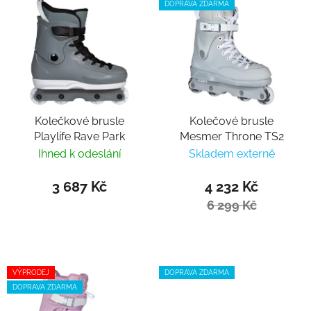
DOPRAVA ZDARMA
Kolečkové brusle
Kolečové brusle
Playlife Rave Park
Mesmer Throne TS2
Ihned k odeslání
Skladem externě
3 687 Kč
4 232 Kč
6 299 Kč
VÝPRODEJ
DOPRAVA ZDARMA
DOPRAVA ZDARMA