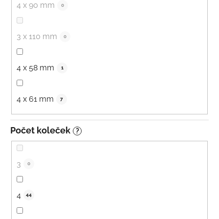
4 x 90 mm
0
3 x 110 mm
0
4 x 58 mm
1
4 x 61 mm
7
Počet koleček
?
3
0
4
44