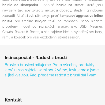
brusle do skateparku
i odolné
brusle na street
, které jsou
navrženy tak, aby zvládly nejtvrdší dopady, slajdy i grindování
zábradlí. Ať už si vybíráte svoje první
kompletní aggressive inline
brusle
pro trénink nových triků na rámpách, nebo hledáte
prověřený model od ikonických značek jako USD, Mesmer,
Gawds, Razors či Roces, u nás najdete ideální vyladěný set boty,
rámu a koleček pro vaši každodenní street session.
Zápatí
Inlinespecial - Radost z bruslí
Brusle a bruslení milujeme. Proto všechny produkty
které u nás najdete sami používáme, testujeme a jsme
si jisti kvalitou. Rádi předáme radost z bruslí dál i Vám.
Kontakt