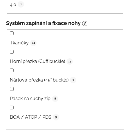
4.0
1
Systém zapínání a fixace nohy
?
Tkaničky
41
Horní přezka (Cuff buckle)
14
Nártová přezka (45° buckle)
1
Pásek na suchý zip
8
BOA / ATOP / PDS
5