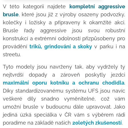
V této kategorii najdete
kompletní aggressive
brusle
, které jsou již z výroby osazeny podvozky,
kolečky i ložisky a připraveny k okamžité akci.
Brusle řady aggressive jsou svou robustní
konstrukcí a extrémní odolností přizpůsobeny pro
provádění
triků, grindování a skoky
v parku i na
streetu.
Tyto modely jsou navrženy tak, aby vydržely ty
nejtvrdší dopady a zároveň poskytly jezdci
maximální oporu kotníku a ochranu chodidla
.
Díky standardizovanému systému UFS jsou navíc
veškeré díly snadno vyměnitelné, což vám
umožní brusle v budoucnu dále upravovat. Jako
jediná úzká speciálka v ČR vám s výběrem rádi
poradíme na základě našich
20letých zkušeností
.