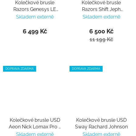
Kolečkové brusle
Kolečkové brusle
Razors Genesys LE
Razors Shift Jeph
black
Howard 2
Skladem externě
Skladem externě
6 499 Kč
6 500 Kč
11 199 Kč
DOPRAVA ZDARMA
DOPRAVA ZDARMA
Kolečkové brusle USD
Kolečkové brusle USD
Aeon Nick Lomax Pro II
Sway Rachard Johnson
60
Skladem externě
Skladem externě