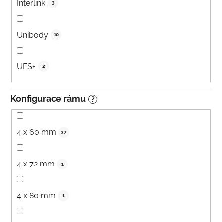
Interlink
3
Unibody
10
UFS+
2
Konfigurace rámu
?
4 x 60 mm
37
4 x 72 mm
1
4 x 80 mm
1