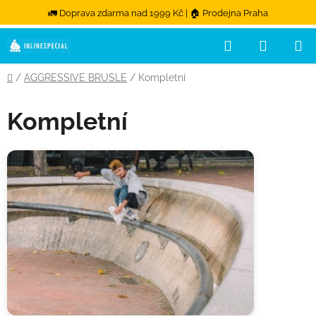
🚛 Doprava zdarma nad 1999 Kč | 🏠 Prodejna Praha
Hledat
NÁKUPN
Přejít na obsah
Domů
/
AGGRESSIVE BRUSLE
/
Kompletní
Kompletní