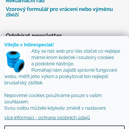
Reklamační řád
Vzorový formulář pro vrácení nebo výměnu
zboží
Odebírat newsletter
Vítejte v Inlinespecial!
Vložte svůj e-mail a my vám budeme zasílat informace
Aby se náš web pro Vás otáčel co nejlépe
o nových produktech na našem e-shopu.
máme krom koleček i soubory cookies
Přidejte se k nám a my Vám budeme zasílat ty nejlepší
a podobné nástroje.
novinky a tipy.
Pomáhají nám zajistit správné fungování
webu, měřit jeho výkon a poskytovat ten nejlepší
E-mail
bruslařský zážitek.
Nepovinné cookies používáme pouze s vaším
Vložením e-mailu souhlasíte s
podmínkami
souhlasem.
ochrany osobních údajů
Svou volbu můžete kdykoliv změnit v nastavení.
PŘIHLÁSIT SE
více informací - ochrana osobních údajů