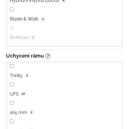
Hybridní (Hybrid boots)
6
Blade & Walk
2
Rostoucí
0
Uchycení rámu
?
Trinity
2
UFS
37
165 mm
2