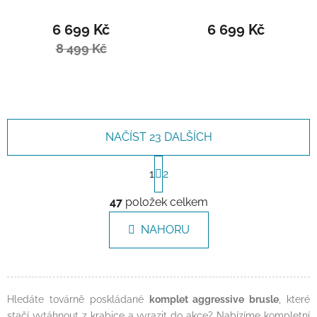
6 699 Kč
6 699 Kč
8 499 Kč
NAČÍST 23 DALŠÍCH
Stránkování
1
2
Ovládací prvky výpisu
47
položek celkem
NAHORU
Hledáte továrně poskládané
komplet aggressive brusle
, které
stačí vytáhnout z krabice a vyrazit do akce? Nabízíme kompletní