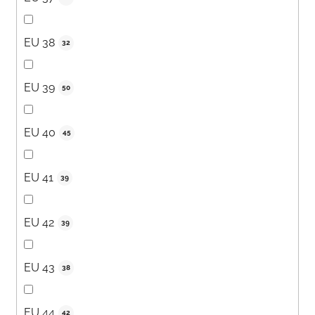
EU 38
32
EU 39
50
EU 40
45
EU 41
39
EU 42
39
EU 43
38
EU 44
42