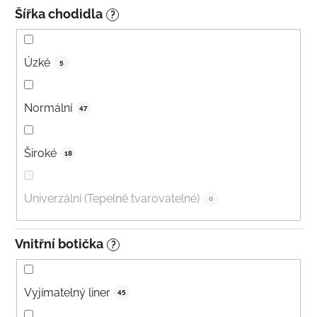
Šířka chodidla
?
Úzké
5
Normální
47
Široké
18
Univerzální (Tepelně tvarovatelné)
0
Vnitřní botička
?
Vyjímatelný liner
45