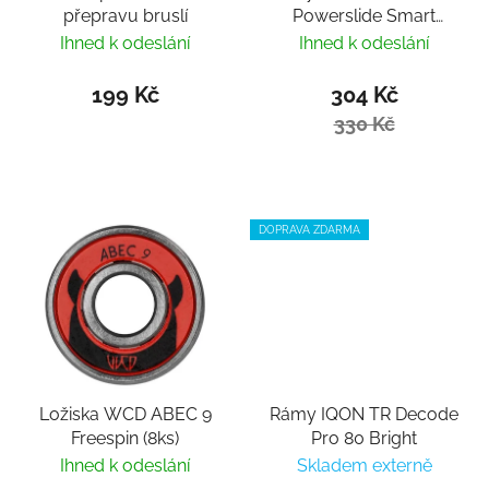
přepravu bruslí
Powerslide Smart
Bearing Remover by
Ihned k odeslání
Ihned k odeslání
Villy
199 Kč
304 Kč
330 Kč
DOPRAVA ZDARMA
Ložiska WCD ABEC 9
Rámy IQON TR Decode
Freespin (8ks)
Pro 80 Bright
Ihned k odeslání
Skladem externě