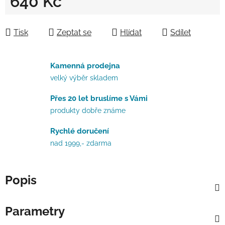
640 Kč
Měrná cena:
Tisk
Zeptat se
Hlídat
Sdílet
Kamenná prodejna
velký výběr skladem
Přes 20 let bruslíme s Vámi
produkty dobře známe
Rychlé doručení
nad 1999,- zdarma
Popis
Parametry