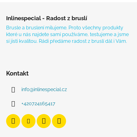
Zápatí
Inlinespecial - Radost z bruslí
Brusle a bruslení milujeme. Proto všechny produkty
které u nás najdete sami používáme, testujeme a jsme
si jisti kvalitou. Rádi předáme radost z bruslí dál i Vám.
Kontakt
info
@
inlinespecial.cz
+420724165417