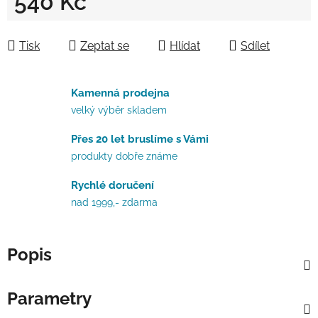
540 Kč
Měrná cena:
Tisk
Zeptat se
Hlídat
Sdílet
Kamenná prodejna
velký výběr skladem
Přes 20 let bruslíme s Vámi
produkty dobře známe
Rychlé doručení
nad 1999,- zdarma
Popis
Parametry