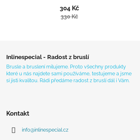
304 Kč
330 Kč
Zápatí
Inlinespecial - Radost z bruslí
Brusle a bruslení milujeme. Proto všechny produkty
které u nás najdete sami používáme, testujeme a jsme
si jisti kvalitou. Rádi předáme radost z bruslí dál i Vám.
Kontakt
info
@
inlinespecial.cz