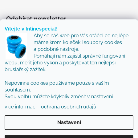
Odebírat newsletter
Vítejte v Inlinespecial!
Vložte svůj e-mail a my vám budeme zasílat informace
Aby se náš web pro Vás otáčel co nejlépe
o nových produktech na našem e-shopu.
máme krom koleček i soubory cookies
Přidejte se k nám a my Vám budeme zasílat ty nejlepší
a podobné nástroje.
novinky a tipy.
Pomáhají nám zajistit správné fungování
webu, měřit jeho výkon a poskytovat ten nejlepší
E-mail
bruslařský zážitek.
Vložením e-mailu souhlasíte s
podmínkami
Nepovinné cookies používáme pouze s vaším
ochrany osobních údajů
souhlasem.
Svou volbu můžete kdykoliv změnit v nastavení.
PŘIHLÁSIT SE
více informací - ochrana osobních údajů
Nastavení
Vytvořil Shoptet