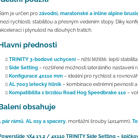
Rám je určen pro
závodní, maratonské a inline alpine brusl
mezi rychlostí, stabilitou a přesným vedením stopy. Díky konf
akceleraci i plynulost na dlouhých tratích.
Hlavní přednosti
TRINITY 3-bodové uchycení
– nižší těžiště, lepší stabilit
Side Setting
– rozšířené možnosti laterálního nastavení 
Konfigurace 4x110 mm
– ideální pro rychlost a rovnová
AL 7003 letecký hliník
– kombinace extrémní pevnosti a 
Kompatibilita s brzdou Road Hog Speedbrake 110
– vol
Balení obsahuje
1 pár rámů
,
AL osy a spacery
, montážní šrouby (4x14mm),
To
Powerslide 3X4 13.2 / 4x110 TRINITY Side Setting – špičkový