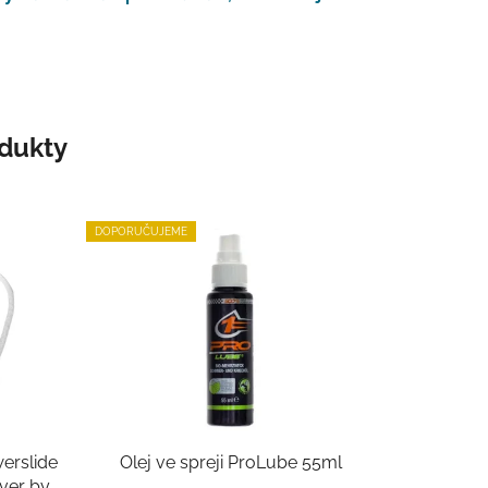
odukty
DOPORUČUJEME
erslide
Olej ve spreji ProLube 55ml
ver by