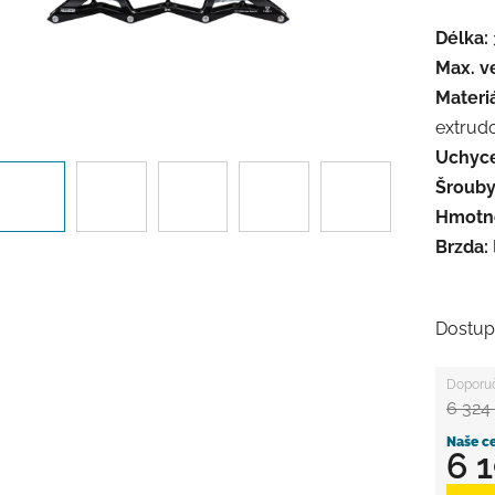
Délka:
Max. ve
Materiá
extrud
Uchyce
Šrouby 
Hmotno
Brzda:
Dostup
6 324
6 