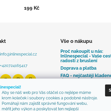
199 Kč
akt
Vše o nákupu
Proč nakoupit u nás:
info
@
inlinespecial.cz
Inlinespecial - Vaše ces
radosti z bruslení
+420724165417
Doprava a platba
FAQ - nejčastěji kladen
dotazy
linespecial!
Najdete u nás tyto zna
S
Aby se náš web pro Vás otáčel co nejlépe máme
Zásady ochrany osobní
krom koleček i soubory cookies a podobné nástroje.
údajů
Pomáhají nám zajistit správné fungování webu,
Obchodní podmínky
měřit jeho výkon a poskytovat ten nejlepší