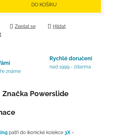
 cena:
DO KOŠÍKU
Zeptat se
Hlídat
t
Rychlé doručení
Vámi
nad 1999,- zdarma
bře známe
Značka
Powerslide
rmace
ting
patří do ikonické kolekce
3X
–