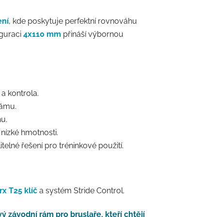
ení
, kde poskytuje perfektní rovnováhu
iguraci
4x110 mm
přináší výbornou
a a kontrola.
rámu.
hu.
nízké hmotnosti.
itelné řešení pro tréninkové použití.
rx T25 klíč
a systém Stride Control.
 závodní rám pro bruslaře, kteří chtějí