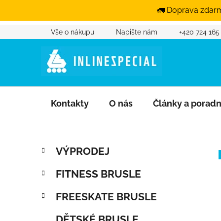
🚛 Doprava zdarm
Vše o nákupu
Napište nám
+420 724 165
Přejít na obsah
Kontakty
O nás
Články a porad
Postranní panel
Kategorie
Přeskočit kategorie
VÝPRODEJ
FITNESS BRUSLE
FREESKATE BRUSLE
DĚTSKÉ BRUSLE