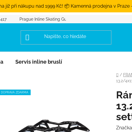
a již při nákupu nad 1999 Kč! 📦 Kamenná prodejna v Praze 
 417
Prague Inline Skating Guide
na
Servis inline bruslí
Domů
/
FRA
13.2/4x1
Rá
DOPRAVA ZDARMA
13.
set
Značka