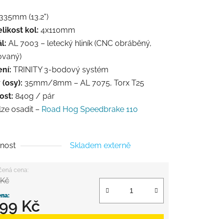
335mm (13.2")
likost kol:
4x110mm
l:
AL 7003 – letecký hliník (CNC obráběný,
ovaný)
ní:
TRINITY 3-bodový systém
(osy):
35mm/8mm – AL 7075, Torx T25
st:
840g / pár
lze osadit –
Road Hog Speedbrake 110
nost
Skladem externě
 Kč
199 Kč