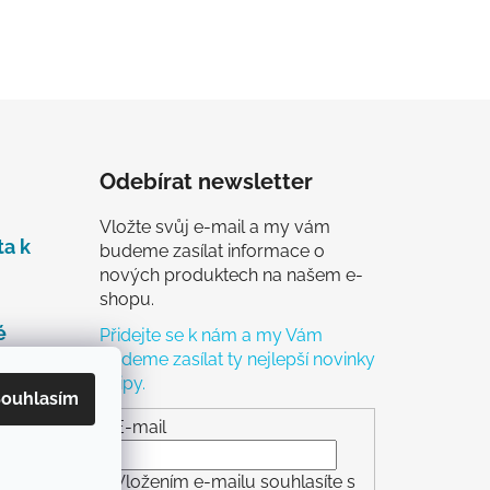
Odebírat newsletter
Vložte svůj e-mail a my vám
ta k
budeme zasílat informace o
nových produktech na našem e-
shopu.
é
Přidejte se k nám a my Vám
budeme zasílat ty nejlepší novinky
a tipy.
čky
ouhlasím
ch
E-mail
Vložením e-mailu souhlasíte s