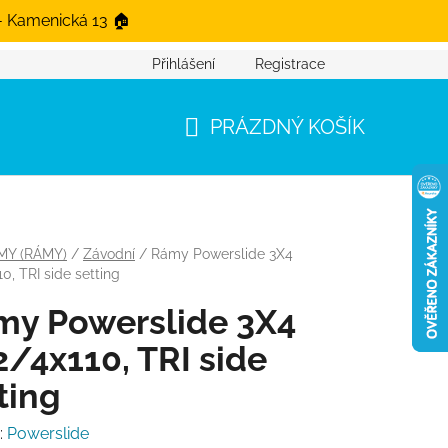
- Kamenická 13 🏠
Přihlášení
Registrace
PRÁZDNÝ KOŠÍK
NÁKUPNÍ KOŠÍK
MY (RÁMY)
/
Závodní
/
Rámy Powerslide 3X4
10, TRI side setting
my Powerslide 3X4
2/4x110, TRI side
ting
:
Powerslide