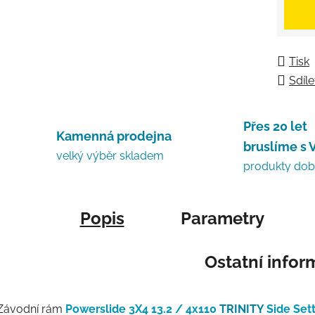
Měrná
Tisk
Sdíle
Přes 20 let
Kamenná prodejna
bruslíme s 
velký výběr skladem
produkty do
Popis
Parametry
Ostatní info
Závodní rám
Powerslide 3X4 13.2 / 4x110
TRINITY
Side Set