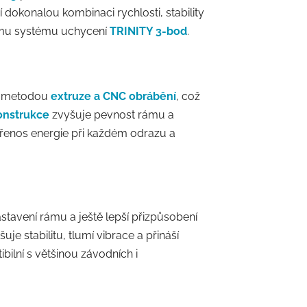
dokonalou kombinaci rychlosti, stability
vnímu systému uchycení
TRINITY 3-bod
.
metodou
extruze a CNC obrábění
, což
onstrukce
zvyšuje pevnost rámu a
přenos energie při každém odrazu a
stavení rámu a ještě lepší přizpůsobení
uje stabilitu, tlumí vibrace a přináší
bilní s většinou závodních i