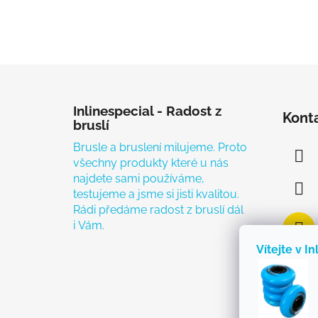
Zápatí
Inlinespecial - Radost z
Kont
bruslí
Brusle a bruslení milujeme. Proto
všechny produkty které u nás
najdete sami používáme,
testujeme a jsme si jisti kvalitou.
Rádi předáme radost z bruslí dál
i Vám.
Vítejte v In