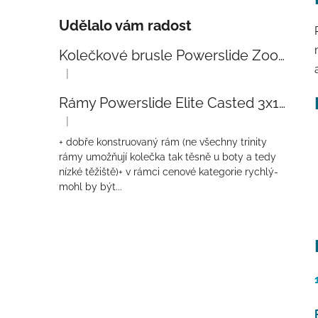
Udělalo vám radost
Kolečkové brusle Powerslide Zoom Baby Blue 80
|
Hodnocení produktu je 5 z 5 hvězdiček.
Rámy Powerslide Elite Casted 3x110 Trinity 270mm
|
Hodnocení produktu je 4 z 5 hvězdiček.
+ dobře konstruovaný rám (ne všechny trinity
rámy umožňují kolečka tak těsně u boty a tedy
nízké těžiště)+ v rámci cenové kategorie rychlý-
mohl by být...