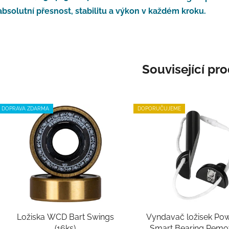
absolutní přesnost, stabilitu a výkon v každém kroku.
Související pr
DOPRAVA ZDARMA
DOPORUČUJEME
Ložiska WCD Bart Swings
Vyndavač ložisek Pow
(16ks)
Smart Bearing Remo