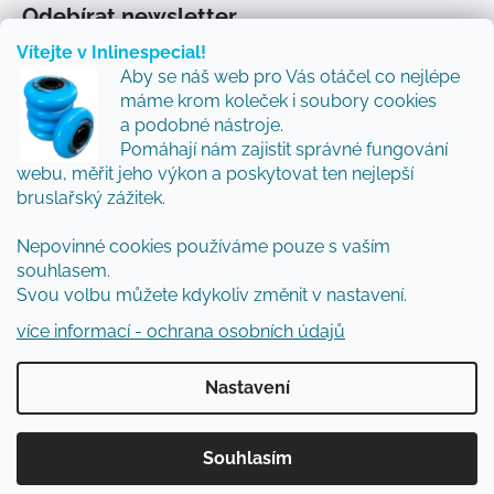
Odebírat newsletter
Vítejte v Inlinespecial!
Vložte svůj e-mail a my vám budeme zasílat informace
Aby se náš web pro Vás otáčel co nejlépe
o nových produktech na našem e-shopu.
máme krom koleček i soubory cookies
Přidejte se k nám a my Vám budeme zasílat ty nejlepší
a podobné nástroje.
novinky a tipy.
Pomáhají nám zajistit správné fungování
webu, měřit jeho výkon a poskytovat ten nejlepší
E-mail
bruslařský zážitek.
Vložením e-mailu souhlasíte s
podmínkami
Nepovinné cookies používáme pouze s vaším
ochrany osobních údajů
souhlasem.
Svou volbu můžete kdykoliv změnit v nastavení.
PŘIHLÁSIT SE
více informací - ochrana osobních údajů
Nastavení
Vytvořil Shoptet
Souhlasím
Copyright 2026
Inlinespecial
. Všechna práva
vyhrazena.
Upravit nastavení cookies