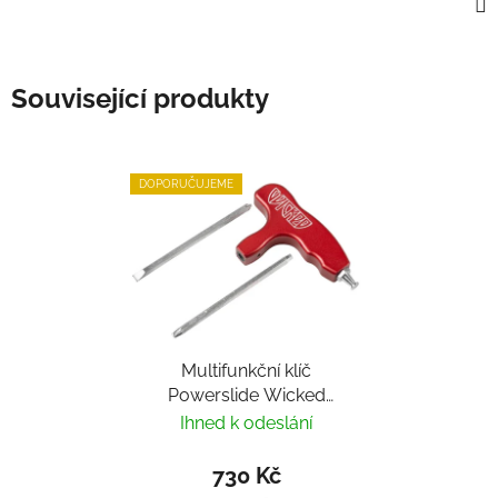
Související produkty
DOPORUČUJEME
Multifunkční klíč
Powerslide Wicked
Hardcore Tool
Ihned k odeslání
730 Kč