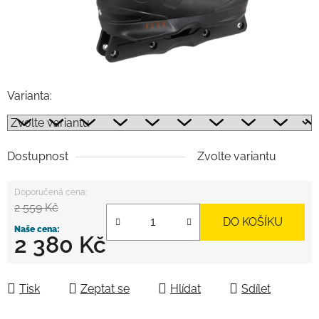
Varianta:
Dostupnost
Zvolte variantu
2 559 Kč
DO KOŠÍKU
2 380 Kč
Měrná cena:
Tisk
Zeptat se
Hlídat
Sdílet