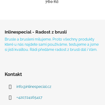
760 Kč
Zápatí
Inlinespecial - Radost z bruslí
Brusle a bruslení milujeme. Proto všechny produkty
které u nás najdete sami používáme, testujeme a jsme
si jisti kvalitou. Rádi předáme radost z bruslí dál i Vám.
Kontakt
info
@
inlinespecial.cz
+420724165417