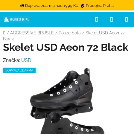
🚛 Doprava zdarma nad 1999 Kč | 🏠 Prodejna Praha
Hledat
NÁKUPN
Přejít na obsah
Domů
/
AGGRESSIVE BRUSLE
/
Pouze bota
/
Skelet USD Aeon 72
Black
Skelet USD Aeon 72 Black
Značka:
USD
DOPRAVA ZDARMA