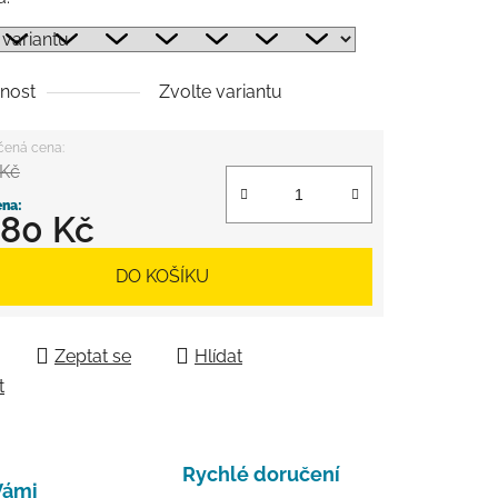
nost
Zvolte variantu
 Kč
380 Kč
 cena:
DO KOŠÍKU
Zeptat se
Hlídat
t
Rychlé doručení
Vámi