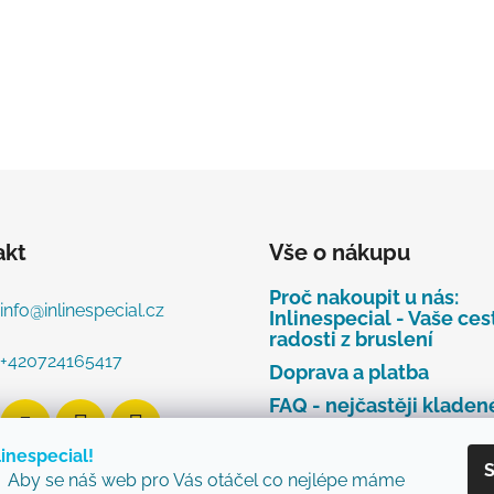
akt
Vše o nákupu
Proč nakoupit u nás:
info
@
inlinespecial.cz
Inlinespecial - Vaše ces
radosti z bruslení
+420724165417
Doprava a platba
FAQ - nejčastěji kladen
dotazy
linespecial!
Najdete u nás tyto zna
S
Aby se náš web pro Vás otáčel co nejlépe máme
Zásady ochrany osobní