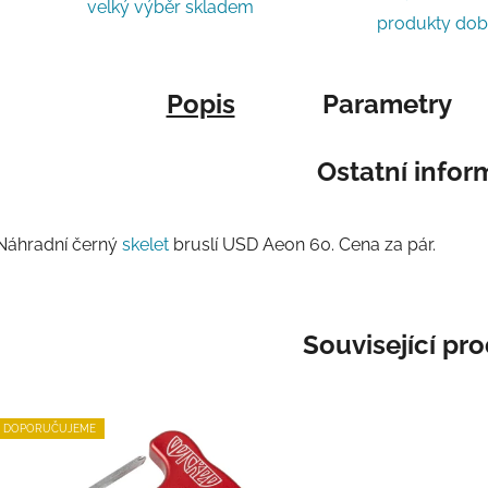
velký výběr skladem
produkty do
Popis
Parametry
Ostatní info
Náhradní černý
skelet
bruslí USD Aeon 60. Cena za pár.
Související pr
DOPORUČUJEME