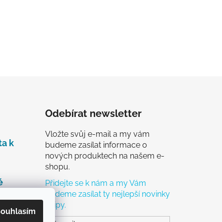
Odebírat newsletter
Vložte svůj e-mail a my vám
ta k
budeme zasílat informace o
nových produktech na našem e-
shopu.
é
Přidejte se k nám a my Vám
budeme zasílat ty nejlepší novinky
a tipy.
čky
ouhlasím
ch