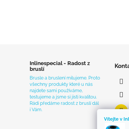
Zápatí
Inlinespecial - Radost z
Kont
bruslí
Brusle a bruslení milujeme. Proto
všechny produkty které u nás
najdete sami používáme,
testujeme a jsme si jisti kvalitou.
Rádi předáme radost z bruslí dál
i Vám.
Vítejte v In