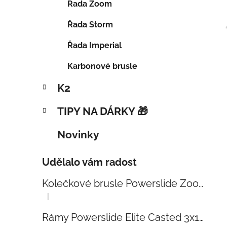
Řada Zoom
Řada Storm
Řada Imperial
Karbonové brusle
K2
TIPY NA DÁRKY 🎁
Novinky
Udělalo vám radost
Kolečkové brusle Powerslide Zoom Baby Blue 80
|
Hodnocení produktu je 5 z 5 hvězdiček.
Rámy Powerslide Elite Casted 3x110 Trinity 270mm