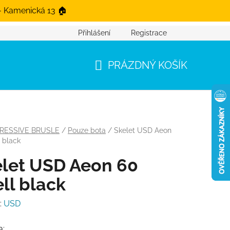
- Kamenická 13 🏠
Přihlášení
Registrace
PRÁZDNÝ KOŠÍK
NÁKUPNÍ KOŠÍK
RESSIVE BRUSLE
/
Pouze bota
/
Skelet USD Aeon
 black
let USD Aeon 60
ll black
:
USD
a: