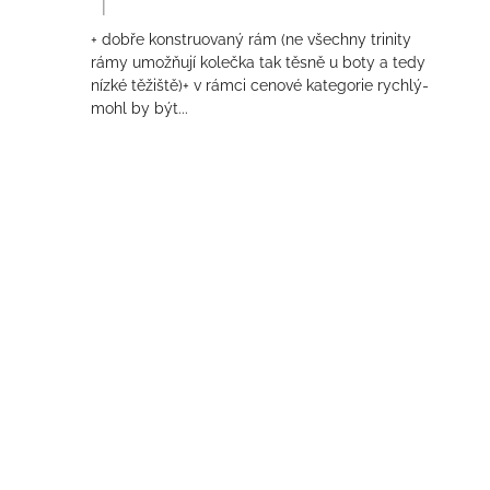
|
Hodnocení produktu je 4 z 5 hvězdiček.
+ dobře konstruovaný rám (ne všechny trinity
rámy umožňují kolečka tak těsně u boty a tedy
nízké těžiště)+ v rámci cenové kategorie rychlý-
mohl by být...