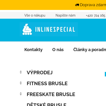
🚛 Doprava zdarm
Vše o nákupu
Napište nám
+420 724 165
Přejít na obsah
Kontakty
O nás
Články a porad
Postranní panel
Kategorie
Přeskočit kategorie
VÝPRODEJ
FITNESS BRUSLE
FREESKATE BRUSLE
DĚTSKÉ BRUSLE