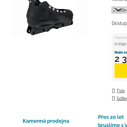
Dostup
2 799
2 
Měrná
Tisk
Sdíle
Přes 20 let
Kamenná prodejna
bruslíme s 