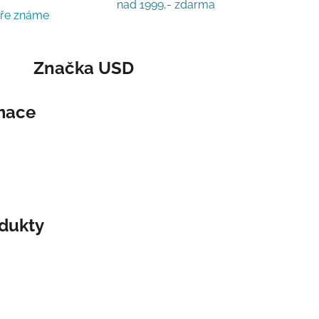
nad 1999,- zdarma
bře známe
Značka
USD
rmace
odukty