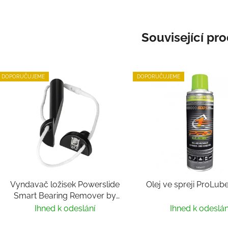
Související pr
DOPORUČUJEME
DOPORUČUJEME
Vyndavač ložisek Powerslide
Olej ve spreji ProLub
Smart Bearing Remover by
Villy
Ihned k odeslání
Ihned k odeslán