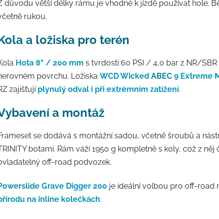
Z důvodu větší délky rámu je vhodné k jízdě používat hole. Bě
včetně rukou.
Kola a ložiska pro terén
Kola
Hota 8" / 200 mm
s tvrdostí 60 PSI / 4,0 bar z NR/SB
nerovném povrchu. Ložiska
WCD Wicked
ABEC
9 Extreme M
RZ zajišťují
plynulý odval i při extrémním zatížení
.
Vybavení a montáž
Frameset se dodává s montážní sadou, včetně šroubů a nástro
TRINITY botami. Rám váží 1950 g kompletně s koly, což z něj 
ovladatelný off-road podvozek.
Powerslide Grave Digger 200
je ideální volbou pro off-roa
přírodu na inline kolečkách
.