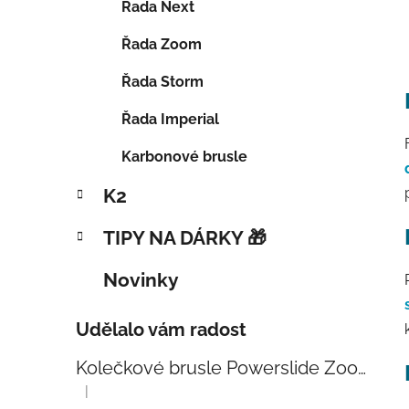
Řada Next
Řada Zoom
Řada Storm
Řada Imperial
Karbonové brusle
K2
TIPY NA DÁRKY 🎁
Novinky
Udělalo vám radost
Kolečkové brusle Powerslide Zoom Baby Blue 80
|
Hodnocení produktu je 5 z 5 hvězdiček.