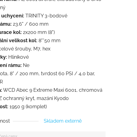
ný
 uchycení:
TRINITY 3-bodové
rámu:
23.6" / 600 mm
urace kol:
2x200 mm (8")
ní velikost kol:
8"*50 mm
elové šrouby, M7, hex
ky:
Hliníkové
ení rámu:
Ne
ta, 8" / 200 mm, tvrdost 60 PSI / 4,0 bar,
R
:
WCD Abec 9 Extreme Maxi 6001, chromová
RZ ochranný kryt, mazání Kyodo
st:
1950 g (komplet)
nost
Skladem externě