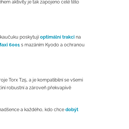
hem aktivity je tak zapojeno celé tělo
R kaučuku poskytují
optimální trakci
na
axi 6001
s mazáním Kyodo a ochranou
je Torx T25, a je kompatibilní se všemi
činí robustní a zároveň překvapivě
d nadšence a každého, kdo chce
dobýt