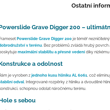
Ostatní info
Powerslide Grave Digger 200 – ultimátn
Frameset
Powerslide Grave Digger 200
je téměř nezničitelný
dobrodružství v terénu
. Bez problémů zvládá hrubý povrch a
poskytuje
maximální stabilitu a přesné vedení
díky nízkému 
Konstrukce a odolnost
Rám je vyroben z
jednoho kusu hliníku AL 6061
, což elimin
stabilní odval
. Integrované rozpěrky z hliníku a dvoudílné hl
konstrukci, schopnou odolat náročnému terénu.
Hole s sebou