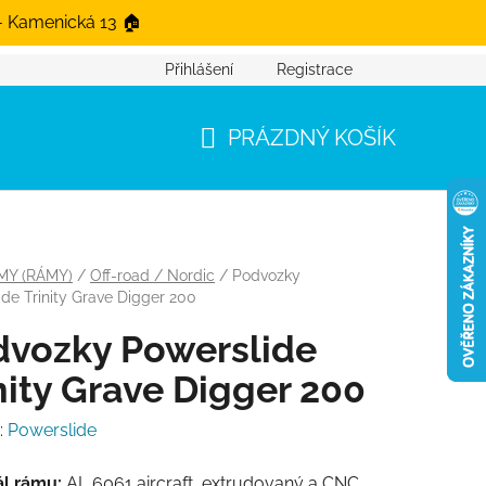
- Kamenická 13 🏠
Přihlášení
Registrace
PRÁZDNÝ KOŠÍK
NÁKUPNÍ KOŠÍK
MY (RÁMY)
/
Off-road / Nordic
/
Podvozky
de Trinity Grave Digger 200
dvozky Powerslide
nity Grave Digger 200
:
Powerslide
ál rámu:
AL 6061 aircraft, extrudovaný a CNC