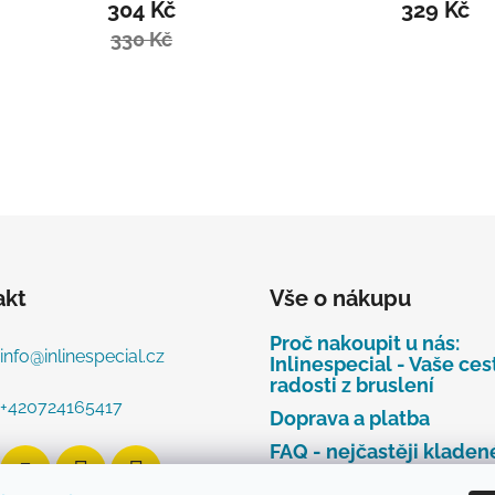
304 Kč
329 Kč
330 Kč
akt
Vše o nákupu
Proč nakoupit u nás:
info
@
inlinespecial.cz
Inlinespecial - Vaše ces
radosti z bruslení
+420724165417
Doprava a platba
FAQ - nejčastěji kladen
dotazy