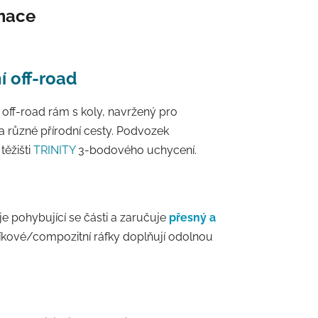
rmace
í off-road
 off-road rám s koly, navržený pro
 různé přírodní cesty. Podvozek
těžišti
TRINITY
3-bodového uchycení.
uje pohybující se části a zaručuje
přesný a
iníkové/compozitní ráfky doplňují odolnou