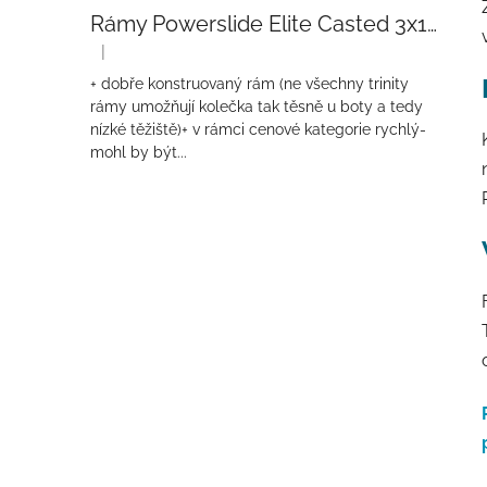
Rámy Powerslide Elite Casted 3x110 Trinity 270mm
|
Hodnocení produktu je 4 z 5 hvězdiček.
+ dobře konstruovaný rám (ne všechny trinity
rámy umožňují kolečka tak těsně u boty a tedy
nízké těžiště)+ v rámci cenové kategorie rychlý-
mohl by být...