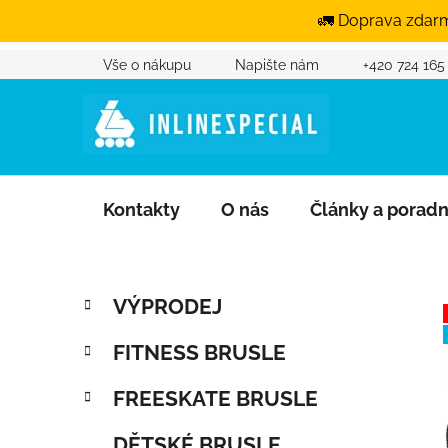
🚛 Doprava zdarm
Vše o nákupu
Napište nám
+420 724 165
Přejít na obsah
Kontakty
O nás
Články a porad
Postranní panel
Kategorie
Přeskočit kategorie
VÝPRODEJ
FITNESS BRUSLE
FREESKATE BRUSLE
DĚTSKÉ BRUSLE