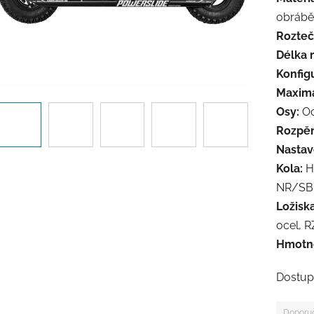
obrábě
Rozteč
Délka 
Konfig
Maximál
Osy:
Oc
Rozpěr
Nastav
Kola:
Ho
NR/SB
Ložiska
ocel, 
Hmotno
Dostup