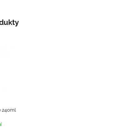
odukty
e 240ml
í