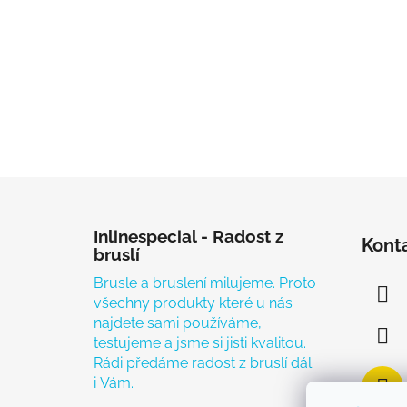
Zápatí
Inlinespecial - Radost z
Kont
bruslí
Brusle a bruslení milujeme. Proto
všechny produkty které u nás
najdete sami používáme,
testujeme a jsme si jisti kvalitou.
Rádi předáme radost z bruslí dál
i Vám.