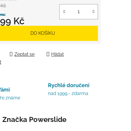
 Kč
399 Kč
 cena:
DO KOŠÍKU
Zeptat se
Hlídat
t
Rychlé doručení
Vámi
nad 1999,- zdarma
bře známe
Značka
Powerslide