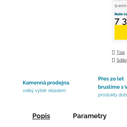
9 400
7 
Měrná
Tisk
Sdíle
Přes 20 let
Kamenná prodejna
bruslíme s 
velký výběr skladem
produkty do
Popis
Parametry