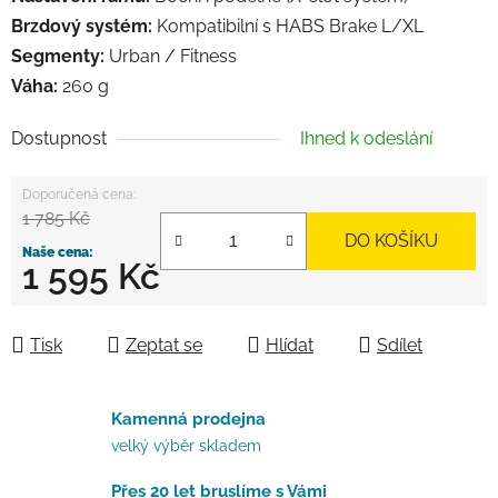
Brzdový systém:
Kompatibilní s HABS Brake L/XL
Segmenty:
Urban / Fitness
Váha:
260 g
Dostupnost
Ihned k odeslání
1 785 Kč
DO KOŠÍKU
1 595 Kč
Měrná cena:
Tisk
Zeptat se
Hlídat
Sdílet
Kamenná prodejna
velký výběr skladem
Přes 20 let bruslíme s Vámi