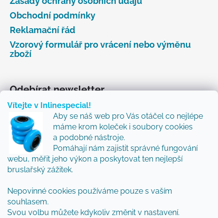
Zásady ochrany osobních údajů
Obchodní podmínky
Reklamační řád
Vzorový formulář pro vrácení nebo výměnu
zboží
Odebírat newsletter
Vítejte v Inlinespecial!
Vložte svůj e-mail a my vám budeme zasílat informace
Aby se náš web pro Vás otáčel co nejlépe
o nových produktech na našem e-shopu.
máme krom koleček i soubory cookies
Přidejte se k nám a my Vám budeme zasílat ty nejlepší
a podobné nástroje.
novinky a tipy.
Pomáhají nám zajistit správné fungování
webu, měřit jeho výkon a poskytovat ten nejlepší
E-mail
bruslařský zážitek.
Vložením e-mailu souhlasíte s
podmínkami
Nepovinné cookies používáme pouze s vaším
ochrany osobních údajů
souhlasem.
Svou volbu můžete kdykoliv změnit v nastavení.