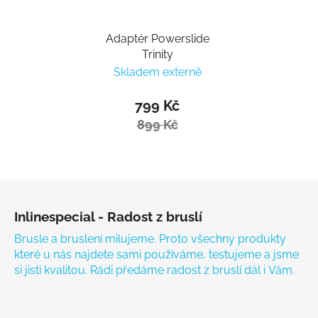
Adaptér Powerslide
Trinity
Skladem externě
799 Kč
899 Kč
Zápatí
Inlinespecial - Radost z bruslí
Brusle a bruslení milujeme. Proto všechny produkty
které u nás najdete sami používáme, testujeme a jsme
si jisti kvalitou. Rádi předáme radost z bruslí dál i Vám.