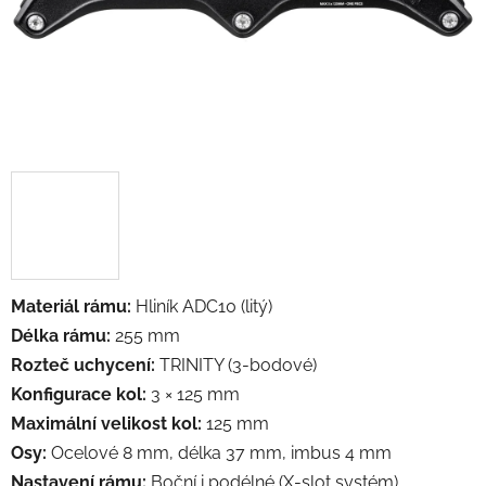
Materiál rámu:
Hliník ADC10 (litý)
Délka rámu:
255 mm
Rozteč uchycení:
TRINITY (3-bodové)
Konfigurace kol:
3 × 125 mm
Maximální velikost kol:
125 mm
Osy:
Ocelové 8 mm, délka 37 mm, imbus 4 mm
Nastavení rámu:
Boční i podélné (X-slot systém)