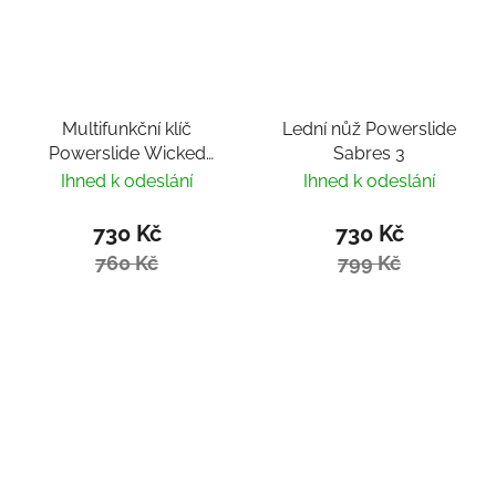
Multifunkční klíč
Lední nůž Powerslide
Powerslide Wicked
Sabres 3
Hardcore Tool
Ihned k odeslání
Ihned k odeslání
730 Kč
730 Kč
760 Kč
799 Kč