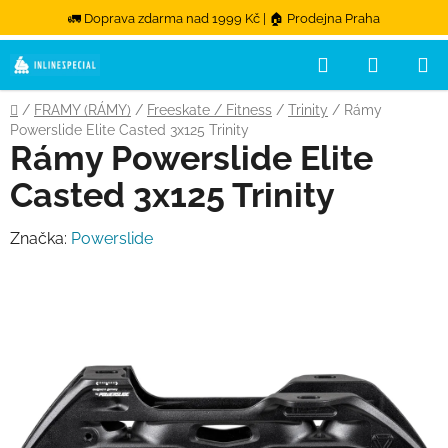
🚛 Doprava zdarma nad 1999 Kč | 🏠 Prodejna Praha
Hledat
NÁKUPN
Přejít na obsah
Domů
/
FRAMY (RÁMY)
/
Freeskate / Fitness
/
Trinity
/
Rámy
Powerslide Elite Casted 3x125 Trinity
Rámy Powerslide Elite
Casted 3x125 Trinity
Značka:
Powerslide