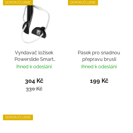
DOPORUČUJEME
DOPORUČUJEME
Vyndavač ložisek
Pásek pro snadnou
Powerslide Smart
přepravu bruslí
Bearing Remover by
Ihned k odeslání
Ihned k odeslání
Villy
304 Kč
199 Kč
330 Kč
DOPORUČUJEME