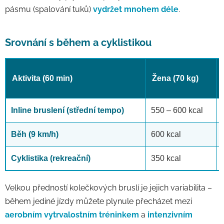
pásmu (spalování tuků)
vydržet mnohem déle
.
Srovnání s během a cyklistikou
Aktivita (60 min)
Žena (70 kg)
Inline bruslení (střední tempo)
550 – 600 kcal
Běh (9 km/h)
600 kcal
Cyklistika (rekreační)
350 kcal
Velkou předností kolečkových bruslí je jejich variabilita –
během jediné jízdy můžete plynule přecházet mezi
aerobním vytrvalostním tréninkem
a
intenzivním