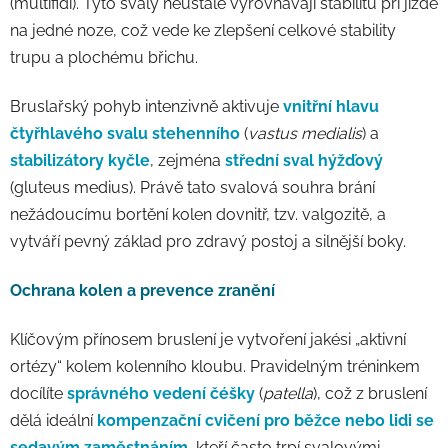
(multifidi). Tyto svaly neustále vyrovnávají stabilitu při jízdě
na jedné noze, což vede ke zlepšení celkové stability
trupu a plochému břichu.
Bruslařský pohyb intenzivně aktivuje
vnitřní hlavu
čtyřhlavého svalu stehenního
(
vastus medialis
) a
stabilizátory kyčle
, zejména
střední sval hýžďový
(gluteus medius). Právě tato svalová souhra brání
nežádoucímu bortění kolen dovnitř, tzv. valgozitě, a
vytváří pevný základ pro zdravý postoj a silnější boky.
Ochrana kolen a prevence zranění
Klíčovým přínosem bruslení je vytvoření jakési „aktivní
ortézy“ kolem kolenního kloubu. Pravidelným tréninkem
docílíte
správného vedení čéšky
(
patella
), což z bruslení
dělá ideální
kompenzační cvičení pro běžce nebo lidi se
sedavým zaměstnáním
, kteří často trpí svalovými