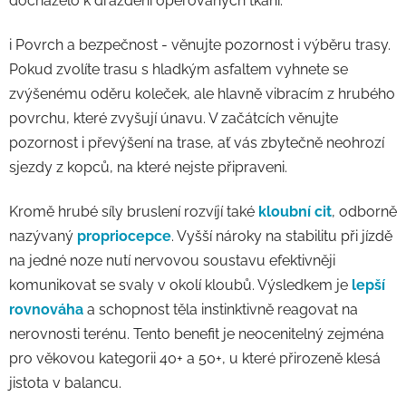
docházelo k dráždění operovaných tkání.
i Povrch a bezpečnost - věnujte pozornost i výběru trasy.
Pokud zvolíte trasu s hladkým asfaltem vyhnete se
zvýšenému oděru koleček, ale hlavně vibracím z hrubého
povrchu, které zvyšují únavu. V začátcích věnujte
pozornost i převýšení na trase, ať vás zbytečně neohrozí
sjezdy z kopců, na které nejste připraveni.
Kromě hrubé síly bruslení rozvíjí také
kloubní cit
, odborně
nazývaný
propriocepce
. Vyšší nároky na stabilitu při jízdě
na jedné noze nutí nervovou soustavu efektivněji
komunikovat se svaly v okolí kloubů. Výsledkem je
lepší
rovnováha
a schopnost těla instinktivně reagovat na
nerovnosti terénu. Tento benefit je neocenitelný zejména
pro věkovou kategorii 40+ a 50+, u které přirozeně klesá
jistota v balancu.