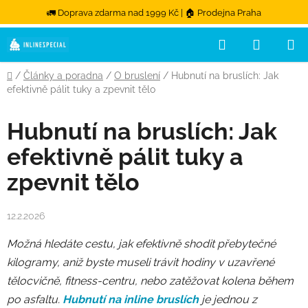
🚛 Doprava zdarma nad 1999 Kč | 🏠 Prodejna Praha
Přejít na obsah
Hledat
NÁKUPN
Domů
/
Články a poradna
/
O bruslení
/
Hubnutí na bruslích: Jak
efektivně pálit tuky a zpevnit tělo
Hubnutí na bruslích: Jak
efektivně pálit tuky a
zpevnit tělo
12.2.2026
Možná hledáte cestu, jak efektivně shodit přebytečné
kilogramy, aniž byste museli trávit hodiny v uzavřené
tělocvičně, fitness-centru, nebo zatěžovat kolena během
po asfaltu.
Hubnutí na inline bruslích
je jednou z