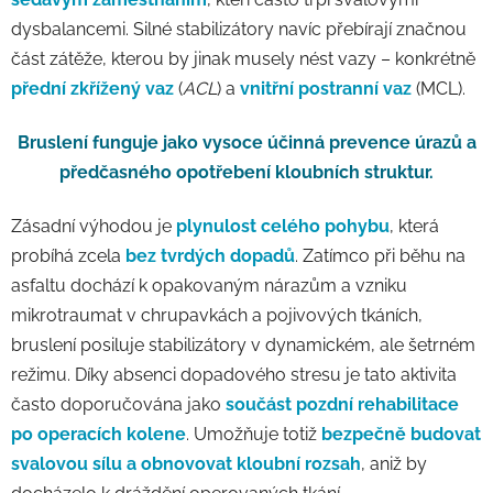
dysbalancemi. Silné stabilizátory navíc přebírají značnou
část zátěže, kterou by jinak musely nést vazy – konkrétně
přední zkřížený vaz
(
ACL
) a
vnitřní postranní vaz
(MCL).
Bruslení funguje jako vysoce účinná prevence úrazů a
předčasného opotřebení kloubních struktur.
Zásadní výhodou je
plynulost celého pohybu
, která
probíhá zcela
bez tvrdých dopadů
. Zatímco při běhu na
asfaltu dochází k opakovaným nárazům a vzniku
mikrotraumat v chrupavkách a pojivových tkáních,
bruslení posiluje stabilizátory v dynamickém, ale šetrném
režimu. Díky absenci dopadového stresu je tato aktivita
často doporučována jako
součást pozdní rehabilitace
po operacích kolene
. Umožňuje totiž
bezpečně budovat
svalovou sílu a obnovovat kloubní rozsah
, aniž by