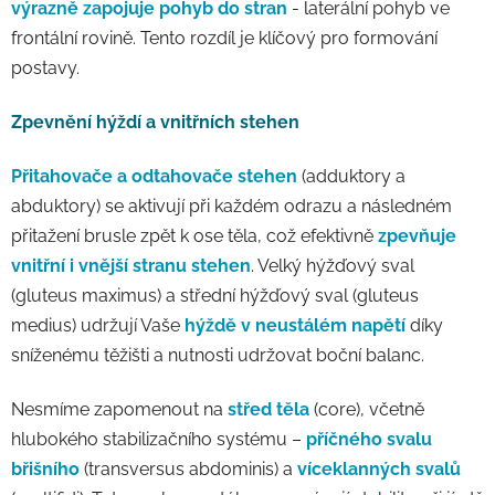
výrazně zapojuje pohyb do stran
- laterální pohyb ve
frontální rovině. Tento rozdíl je klíčový pro formování
postavy.
Zpevnění hýždí a vnitřních stehen
Přitahovače a odtahovače stehen
(adduktory a
abduktory) se aktivují při každém odrazu a následném
přitažení brusle zpět k ose těla, což efektivně
zpevňuje
vnitřní i vnější stranu stehen
. Velký hýžďový sval
(gluteus maximus) a střední hýžďový sval (gluteus
medius) udržují Vaše
hýždě v neustálém napětí
díky
sníženému těžišti a nutnosti udržovat boční balanc.
Nesmíme zapomenout na
střed těla
(core), včetně
hlubokého stabilizačního systému –
příčného svalu
břišního
(transversus abdominis) a
víceklanných svalů