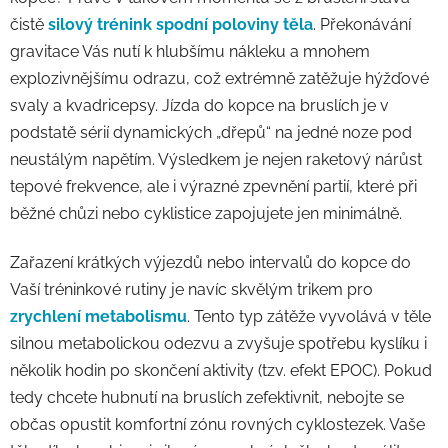
čistě
silový trénink spodní poloviny těla
. Překonávání
gravitace Vás nutí k hlubšímu nákleku a mnohem
explozivnějšímu odrazu, což extrémně zatěžuje hýžďové
svaly a kvadricepsy. Jízda do kopce na bruslích je v
podstatě sérií dynamických „dřepů“ na jedné noze pod
neustálým napětím. Výsledkem je nejen raketový nárůst
tepové frekvence, ale i výrazné zpevnění partií, které při
běžné chůzi nebo cyklistice zapojujete jen minimálně.
Zařazení krátkých výjezdů nebo intervalů do kopce do
Vaší tréninkové rutiny je navíc skvělým trikem pro
zrychlení metabolismu
. Tento typ zátěže vyvolává v těle
silnou metabolickou odezvu a zvyšuje spotřebu kyslíku i
několik hodin po skončení aktivity (tzv. efekt EPOC). Pokud
tedy chcete hubnutí na bruslích zefektivnit, nebojte se
občas opustit komfortní zónu rovných cyklostezek. Vaše