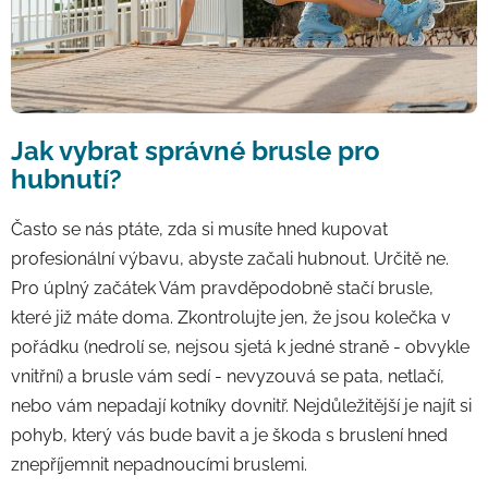
Jak vybrat správné brusle pro
hubnutí
?
Často se nás ptáte, zda si musíte hned kupovat
profesionální výbavu, abyste začali hubnout. Určitě ne.
Pro úplný začátek Vám pravděpodobně stačí brusle,
které již máte doma. Zkontrolujte jen, že jsou kolečka v
pořádku (nedrolí se, nejsou sjetá k jedné straně - obvykle
vnitřní) a brusle vám sedí - nevyzouvá se pata, netlačí,
nebo vám nepadají kotníky dovnitř. Nejdůležitější je najít si
pohyb, který vás bude bavit a je škoda s bruslení hned
znepříjemnit nepadnoucími bruslemi.