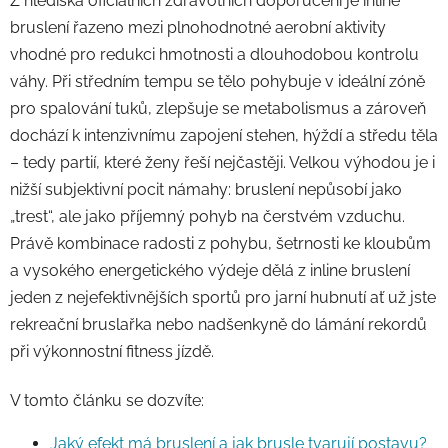
Z hlediska oficiálních zdravotních doporučení je inline
bruslení řazeno mezi plnohodnotné aerobní aktivity
vhodné pro redukci hmotnosti a dlouhodobou kontrolu
váhy. Při středním tempu se tělo pohybuje v ideální zóně
pro spalování tuků, zlepšuje se metabolismus a zároveň
dochází k intenzivnímu zapojení stehen, hýždí a středu těla
– tedy partií, které ženy řeší nejčastěji. Velkou výhodou je i
nižší subjektivní pocit námahy: bruslení nepůsobí jako
„trest“, ale jako příjemný pohyb na čerstvém vzduchu.
Právě kombinace radosti z pohybu, šetrnosti ke kloubům
a vysokého energetického výdeje dělá z inline bruslení
jeden z nejefektivnějších sportů pro jarní hubnutí ať už jste
rekreační bruslařka nebo nadšenkyně do lámání rekordů
při výkonnostní fitness jízdě.
V tomto článku se dozvíte:
Jaký efekt má bruslení a jak brusle tvarují postavu?