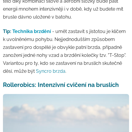
tělo díky kombinaci silové a aerobní složky bude pálit
energii mnohem intenzivněji i v době, kdy už budete mít
brusle dávno uložené v batohu.
Tip:
Technika brzdění
- umět zastavit s jistotou je klíčem
k uvolněnému pohybu. Nejjednodušším způsobem
zastavení pro dospělé je obvykle patní brzda, případně
zanožení jedné nohy vzad a brzdění kolečky tzv. "T-Stop".
Variantou pro ty, kdo se zastavení na bruslích skutečně
děsí, může být
Syncro brzda
.
Rollerobics: Intenzivní cvičení na bruslích