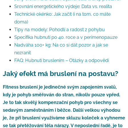
Srovnání energetického výdeje: Data vs. realita
Technické okénko: Jak začít (i na tom, co máte
doma)
Tipy na modely: Pohodlí a radost z pohybu
Specifika hubnutí po 40. roce a v perimenopauze
Nadváha 100+ kg: Na co si dát pozor a jak se
nezranit
FAQ: Hubnutí bruslením – Otázky a odpovědi
Jaký efekt má bruslení na postavu?
Fitness bruslení je jedinečné svým zapojením svalů,
kdy je pohyb směřován do stran, nikoliv pouze vpřed.
Je to tak skvělý kompenzační pohyb pro všechny se
sedavým zaměstnáním i běžce. Další velkou výhodou
je, že při bruslení využíváme skluzu koleček a vyhneme
se tak přetěžování těla nárazy. V neposlední řadě, je to