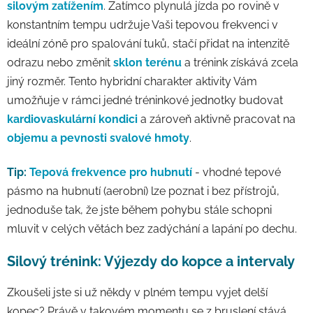
silovým zatížením
. Zatímco plynulá jízda po rovině v
konstantním tempu udržuje Vaši tepovou frekvenci v
ideální zóně pro spalování tuků, stačí přidat na intenzitě
odrazu nebo změnit
sklon terénu
a trénink získává zcela
jiný rozměr. Tento hybridní charakter aktivity Vám
umožňuje v rámci jedné tréninkové jednotky budovat
kardiovaskulární kondici
a zároveň aktivně pracovat na
objemu a pevnosti svalové hmoty
.
Tip:
Tepová frekvence pro hubnutí
- vhodné tepové
pásmo na hubnutí (aerobní) lze poznat i bez přístrojů,
jednoduše tak, že jste během pohybu stále schopni
mluvit v celých větách bez zadýchání a lapání po dechu.
Silový trénink: Výjezdy do kopce a intervaly
Zkoušeli jste si už někdy v plném tempu vyjet delší
kopec? Právě v takovém momentu se z bruslení stává