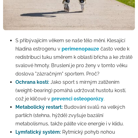
S přibývajícím věkem se naše tělo mění. Klesající
hladina estrogenu v
perimenopauze
často vede k
redistribuci tuku směrem k oblasti břicha a ke ztrátě
svalové hmoty. Bruslení je pro ženy v tomto věku
doslova "zázračným" sportem. Proč?
Ochrana kostí:
Jako sport s mírným zatížením
(weight-bearing) pomáhá udržovat hustotu kostí,
což je klíčové v
prevenci osteoporózy
.
Metabolický restart:
Budování svalů na velkých
partiích (stehna, hýždě) zvyšuje bazální
metabolismus, takže pálíte více energie i v klidu.
Lymfatický systém:
Rytmický pohyb nohou