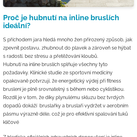
Proč je hubnutí na inline bruslích
ideální?
S příchodem jara hledá mnoho žen přirozený způsob, jak
zpevnit postavu, zhubnout do plavek a zároveň se hýbat
s radostí, bez stresu a přetěžování kloubů.
Hubnutí na inline bruslích splňuje všechny tyto
požadavky. Klinické studie ze sportovní medicíny
opakovaně potvrzují, že energetický výdej při fitness
bruslení je plně srovnatelný s během nebo cyklistikou.
Rozdíl je v tom, že díky plynulému skluzu bez tvrdých
dopadů dokáží bruslařky a bruslaři vydržet v aerobním
pásmu výrazně déle, což je pro
efektivní spalování tuků
klíčové