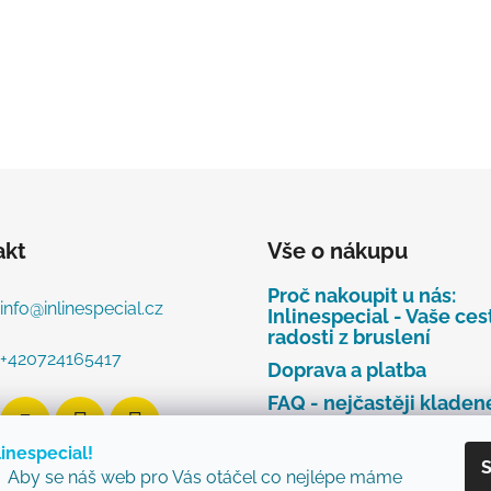
akt
Vše o nákupu
Proč nakoupit u nás:
info
@
inlinespecial.cz
Inlinespecial - Vaše ces
radosti z bruslení
+420724165417
Doprava a platba
FAQ - nejčastěji kladen
dotazy
linespecial!
Najdete u nás tyto zna
S
Aby se náš web pro Vás otáčel co nejlépe máme
Zásady ochrany osobní