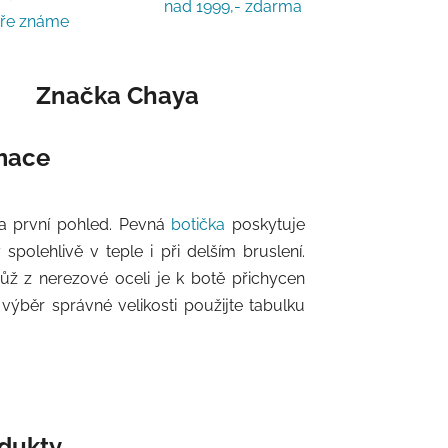
nad 1999,- zdarma
bře známe
Značka
Chaya
rmace
na první pohled. Pevná
botička
poskytuje
polehlivě v teple i při delším bruslení.
nůž z nerezové oceli je k botě přichycen
výběr správné velikosti použijte tabulku
odukty