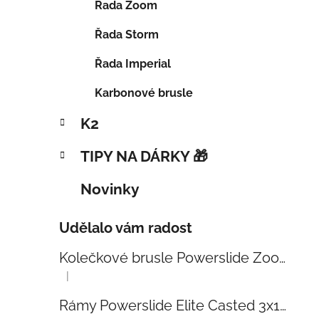
Řada Zoom
Řada Storm
Řada Imperial
Karbonové brusle
K2
TIPY NA DÁRKY 🎁
Novinky
Udělalo vám radost
Kolečkové brusle Powerslide Zoom Baby Blue 80
|
Hodnocení produktu je 5 z 5 hvězdiček.
Rámy Powerslide Elite Casted 3x110 Trinity 270mm