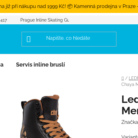
a již při nákupu nad 1999 Kč! 📦 Kamenná prodejna v Praze 
 417
Prague Inline Skating Guide
na
Servis inline bruslí
Domů
/
LED
Chaya M
Led
Mer
Značka
Variant