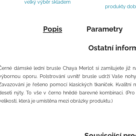
velký výběr skladem
produkty do
Popis
Parametry
Ostatní info
Černé dámské lední brusle Chaya Merlot si zamilujete již 
výbornou oporu. Polstrování uvnitř brusle udrží Vaše nohy s
Zavazování je řešeno pomocí klasických tkaniček. Kvalitní 
deseti nýty. To vše v černo hnědé barevné kombinaci. (Pro 
velikostí, která je umístěna mezi obrázky produktu.)
Související pr