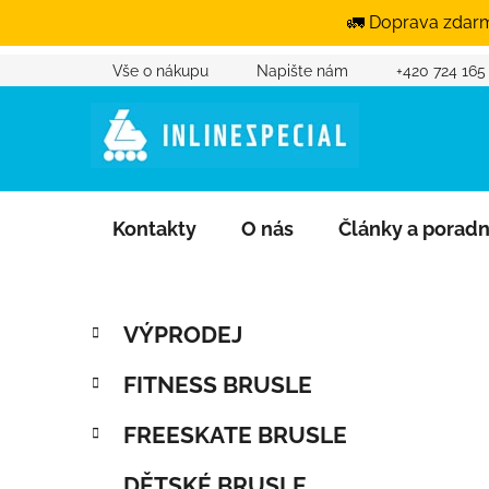
🚛 Doprava zdarm
Vše o nákupu
Napište nám
+420 724 165
Přejít na obsah
Kontakty
O nás
Články a porad
Postranní panel
Kategorie
Přeskočit kategorie
VÝPRODEJ
FITNESS BRUSLE
FREESKATE BRUSLE
DĚTSKÉ BRUSLE