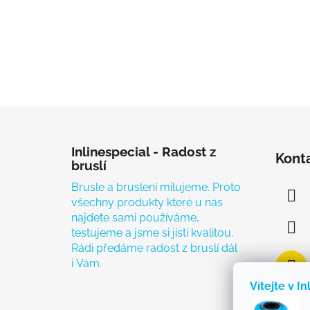
Zápatí
Inlinespecial - Radost z
Kont
bruslí
Brusle a bruslení milujeme. Proto
všechny produkty které u nás
najdete sami používáme,
testujeme a jsme si jisti kvalitou.
Rádi předáme radost z bruslí dál
i Vám.
Vítejte v In