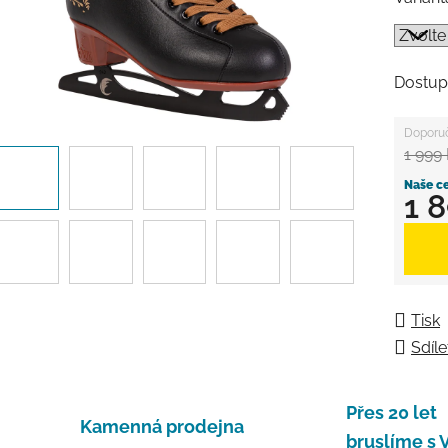
Dostup
1 999
1 
Měrná
Tisk
Sdíle
Přes 20 let
Kamenná prodejna
bruslíme s 