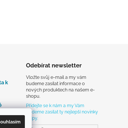
Odebírat newsletter
Vložte svůj e-mail a my vám
ta k
budeme zasílat informace o
nových produktech na našem e-
shopu.
é
Přidejte se k nám a my Vám
budeme zasílat ty nejlepší novinky
a tipy.
čky
ouhlasím
ch