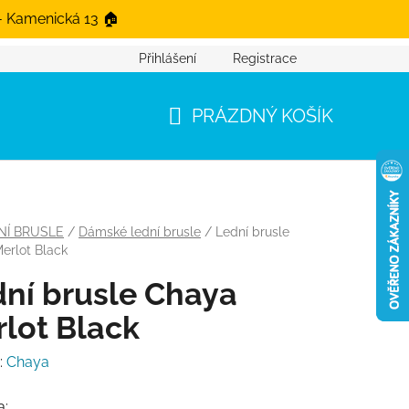
- Kamenická 13 🏠
Přihlášení
Registrace
PRÁZDNÝ KOŠÍK
NÁKUPNÍ KOŠÍK
NÍ BRUSLE
/
Dámské lední brusle
/
Lední brusle
erlot Black
ní brusle Chaya
lot Black
:
Chaya
a: