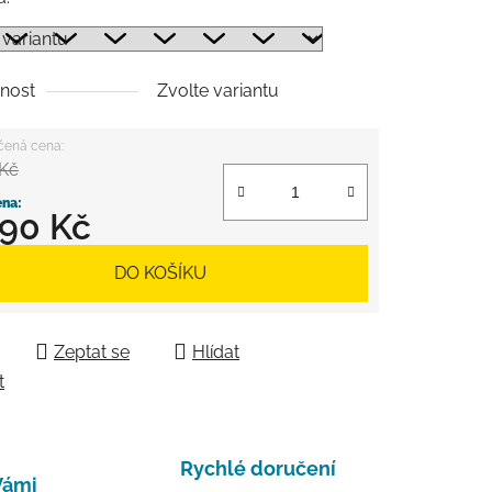
nost
Zvolte variantu
 Kč
890 Kč
 cena:
DO KOŠÍKU
Zeptat se
Hlídat
t
Rychlé doručení
Vámi