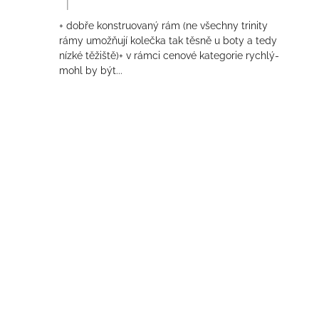
|
Hodnocení produktu je 4 z 5 hvězdiček.
+ dobře konstruovaný rám (ne všechny trinity
rámy umožňují kolečka tak těsně u boty a tedy
nízké těžiště)+ v rámci cenové kategorie rychlý-
mohl by být...