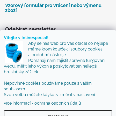
Vzorový formulář pro vrácení nebo výměnu
zboží
Odebírat newsletter
Vítejte v Inlinespecial!
Vložte svůj e-mail a my vám budeme zasílat informace
Aby se náš web pro Vás otáčel co nejlépe
o nových produktech na našem e-shopu.
máme krom koleček i soubory cookies
Přidejte se k nám a my Vám budeme zasílat ty nejlepší
a podobné nástroje.
novinky a tipy.
Pomáhají nám zajistit správné fungování
webu, měřit jeho výkon a poskytovat ten nejlepší
E-mail
bruslařský zážitek.
Vložením e-mailu souhlasíte s
podmínkami
Nepovinné cookies používáme pouze s vaším
ochrany osobních údajů
souhlasem.
Svou volbu můžete kdykoliv změnit v nastavení.
PŘIHLÁSIT SE
více informací - ochrana osobních údajů