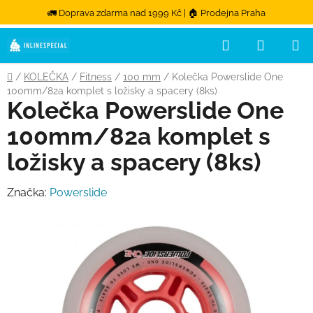
🚛 Doprava zdarma nad 1999 Kč | 🏠 Prodejna Praha
Hledat
NÁKUPN
Přejít na obsah
Domů
/
KOLEČKA
/
Fitness
/
100 mm
/
Kolečka Powerslide One
100mm/82a komplet s ložisky a spacery (8ks)
Kolečka Powerslide One
100mm/82a komplet s
ložisky a spacery (8ks)
Značka:
Powerslide