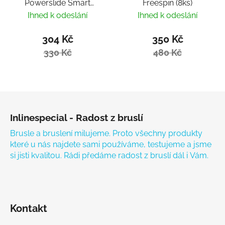
Powerslide Smart
Freespin (8ks)
Bearing Remover by
Ihned k odeslání
Ihned k odeslání
Villy
304 Kč
350 Kč
330 Kč
480 Kč
Zápatí
Inlinespecial - Radost z bruslí
Brusle a bruslení milujeme. Proto všechny produkty
které u nás najdete sami používáme, testujeme a jsme
si jisti kvalitou. Rádi předáme radost z bruslí dál i Vám.
Kontakt