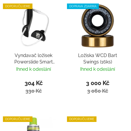
DOPORUČUJEME
DOPRAVA ZDARMA
Vyndavač ložisek
Ložiska WCD Bart
Powerslide Smart
Swings (16ks)
Bearing Remover by
Ihned k odeslání
Ihned k odeslání
Villy
304 Kč
3 000 Kč
330 Kč
3 060 Kč
DOPORUČUJEME
DOPORUČUJEME