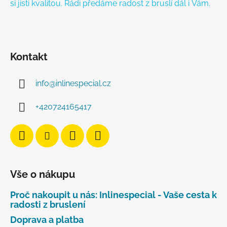
si jisti kvalitou. Rádi předáme radost z bruslí dál i Vám.
Kontakt
info
@
inlinespecial.cz
+420724165417
Vše o nákupu
Proč nakoupit u nás: Inlinespecial - Vaše cesta k
radosti z bruslení
Doprava a platba