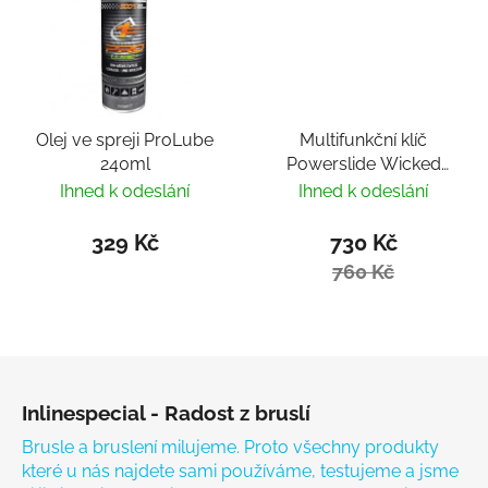
Olej ve spreji ProLube
Multifunkční klíč
240ml
Powerslide Wicked
Hardcore Tool
Ihned k odeslání
Ihned k odeslání
329 Kč
730 Kč
760 Kč
Zápatí
Inlinespecial - Radost z bruslí
Brusle a bruslení milujeme. Proto všechny produkty
které u nás najdete sami používáme, testujeme a jsme