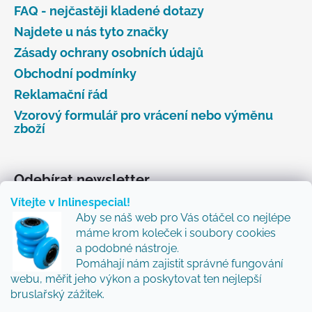
FAQ - nejčastěji kladené dotazy
Najdete u nás tyto značky
Zásady ochrany osobních údajů
Obchodní podmínky
Reklamační řád
Vzorový formulář pro vrácení nebo výměnu
zboží
Odebírat newsletter
Vítejte v Inlinespecial!
Vložte svůj e-mail a my vám budeme zasílat informace
Aby se náš web pro Vás otáčel co nejlépe
o nových produktech na našem e-shopu.
máme krom koleček i soubory cookies
Přidejte se k nám a my Vám budeme zasílat ty nejlepší
a podobné nástroje.
novinky a tipy.
Pomáhají nám zajistit správné fungování
webu, měřit jeho výkon a poskytovat ten nejlepší
E-mail
bruslařský zážitek.