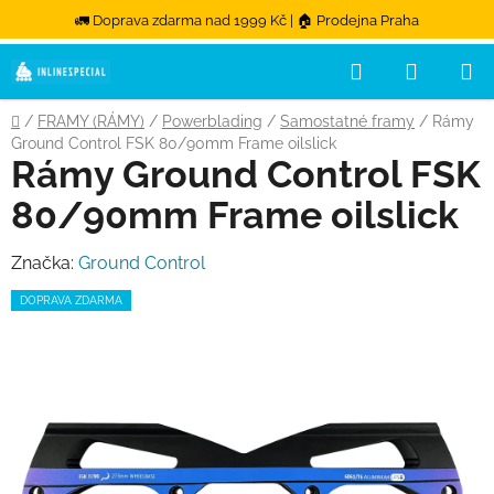
🚛 Doprava zdarma nad 1999 Kč | 🏠 Prodejna Praha
Hledat
NÁKUPN
Přejít na obsah
Domů
/
FRAMY (RÁMY)
/
Powerblading
/
Samostatné framy
/
Rámy
Ground Control FSK 80/90mm Frame oilslick
Rámy Ground Control FSK
80/90mm Frame oilslick
Značka:
Ground Control
DOPRAVA ZDARMA