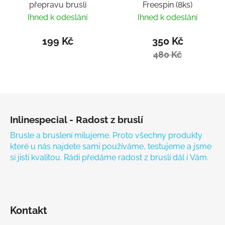
přepravu bruslí
Freespin (8ks)
Ihned k odeslání
Ihned k odeslání
199 Kč
350 Kč
480 Kč
Zápatí
Inlinespecial - Radost z bruslí
Brusle a bruslení milujeme. Proto všechny produkty
které u nás najdete sami používáme, testujeme a jsme
si jisti kvalitou. Rádi předáme radost z bruslí dál i Vám.
Kontakt