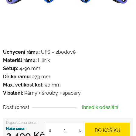
Uchycení rámu:
UFS – 2bodové
Materiál rámu:
Hliník
Setup:
4×90 mm
Délka rámu:
273 mm
Max. velikost kol:
90 mm
V balení:
Rámy + šrouby + spacery
Dostupnost
Ihned k odeslání
DO KOŠÍKU
2 499 Kč