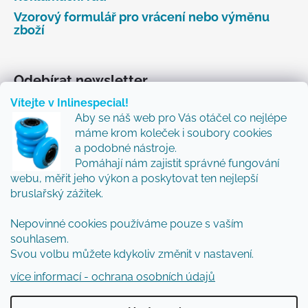
Vzorový formulář pro vrácení nebo výměnu
zboží
Odebírat newsletter
Vítejte v Inlinespecial!
Vložte svůj e-mail a my vám budeme zasílat informace
Aby se náš web pro Vás otáčel co nejlépe
o nových produktech na našem e-shopu.
máme krom koleček i soubory cookies
Přidejte se k nám a my Vám budeme zasílat ty nejlepší
a podobné nástroje.
novinky a tipy.
Pomáhají nám zajistit správné fungování
webu, měřit jeho výkon a poskytovat ten nejlepší
E-mail
bruslařský zážitek.
Vložením e-mailu souhlasíte s
podmínkami
Nepovinné cookies používáme pouze s vaším
ochrany osobních údajů
souhlasem.
Svou volbu můžete kdykoliv změnit v nastavení.
PŘIHLÁSIT SE
více informací - ochrana osobních údajů