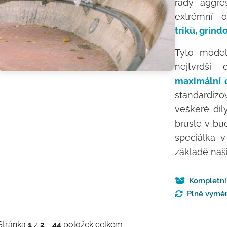
řady aggre
extrémní o
triků, grind
Tyto model
nejtvrdší
maximální 
standardi
veškeré dí
brusle v bu
speciálka 
základě naš
Kompletní 
Plně vyměn
Stránka
1
z
2
-
44
položek celkem