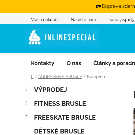
🚛 Doprava zdarm
Přejít na obsah
Vše o nákupu
Napište nám
+420 724 165
Kontakty
O nás
Články a porad
Domů
/
AGGRESSIVE BRUSLE
/
Kompletní
Postranní panel
Kategorie
Přeskočit kategorie
VÝPRODEJ
FITNESS BRUSLE
FREESKATE BRUSLE
DĚTSKÉ BRUSLE