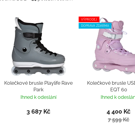
Výpis produktů
VÝPRODEJ
DOPRAVA ZDARMA
Kolečkové brusle Playlife Rave
Kolečkové brusle U
Park
EQT 60
Ihned k odeslání
Ihned k odeslán
3 687 Kč
4 400 Kč
7 599 Kč