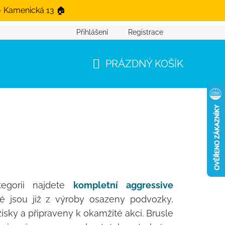
- Kamenická 13 🏠
Přihlášení
Registrace
PRÁZDNÝ KOŠÍK
NÁKUPNÍ KOŠÍK
tegorii najdete
kompletní aggressive
ré jsou již z výroby osazeny podvozky,
žisky a připraveny k okamžité akci. Brusle