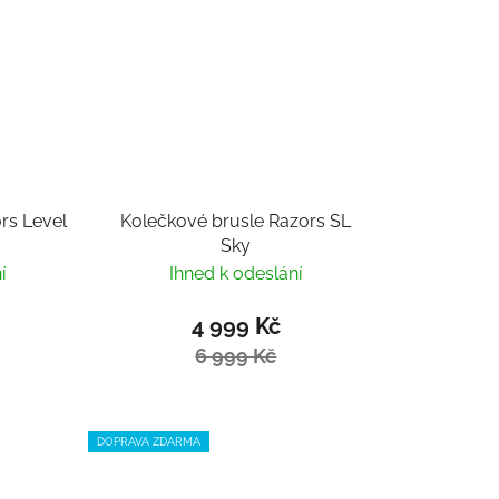
rs Level
Kolečkové brusle Razors SL
Sky
í
Ihned k odeslání
4 999 Kč
6 999 Kč
DOPRAVA ZDARMA