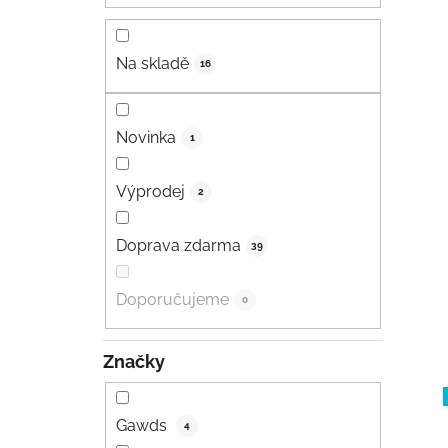
Na skladě
16
Novinka
1
Výprodej
2
Doprava zdarma
39
Doporučujeme
0
Značky
Gawds
4