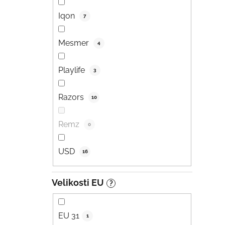
Iqon
7
Mesmer
4
Playlife
3
Razors
10
Remz
0
USD
16
Velikosti EU
?
EU 31
1