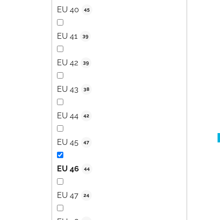
EU 40
45
EU 41
39
EU 42
39
EU 43
38
EU 44
42
EU 45
47
EU 46
44
EU 47
24