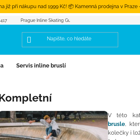
a již při nákupu nad 1999 Kč! 📦 Kamenná prodejna v Praze 
 417
Prague Inline Skating Guide
na
Servis inline bruslí
Kompletní
V této ka
brusle
, kte
kolečky i lo