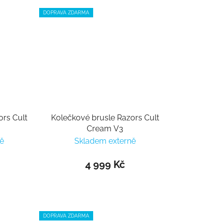
DOPRAVA ZDARMA
ors Cult
Kolečkové brusle Razors Cult
Cream V3
ě
Skladem externě
4 999 Kč
DOPRAVA ZDARMA