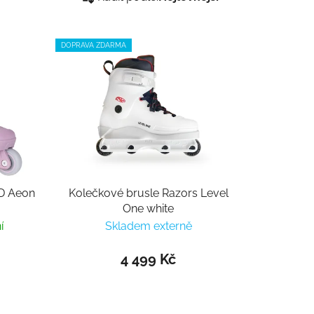
DOPRAVA ZDARMA
SD Aeon
Kolečkové brusle Razors Level
One white
í
Skladem externě
4 499 Kč