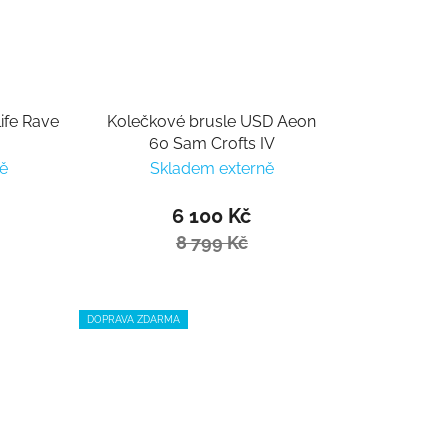
ife Rave
Kolečkové brusle USD Aeon
60 Sam Crofts IV
ě
Skladem externě
6 100 Kč
8 799 Kč
DOPRAVA ZDARMA