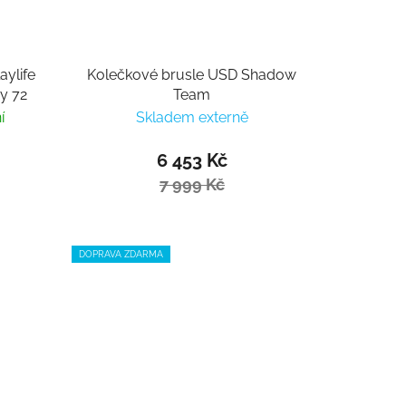
aylife
Kolečkové brusle USD Shadow
sy 72
Team
í
Skladem externě
6 453 Kč
7 999 Kč
DOPRAVA ZDARMA