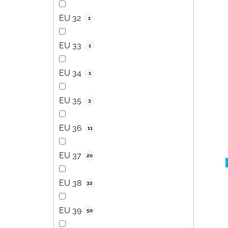
EU 32
1
EU 33
1
EU 34
1
EU 35
3
EU 36
11
EU 37
20
EU 38
32
EU 39
50