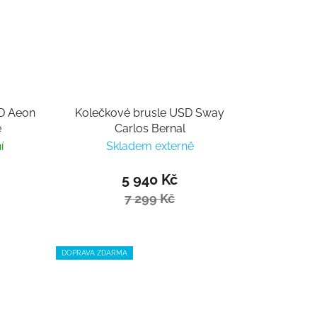
SD Aeon
Kolečkové brusle USD Sway
e
Carlos Bernal
í
Skladem externě
5 940 Kč
7 299 Kč
DOPRAVA ZDARMA