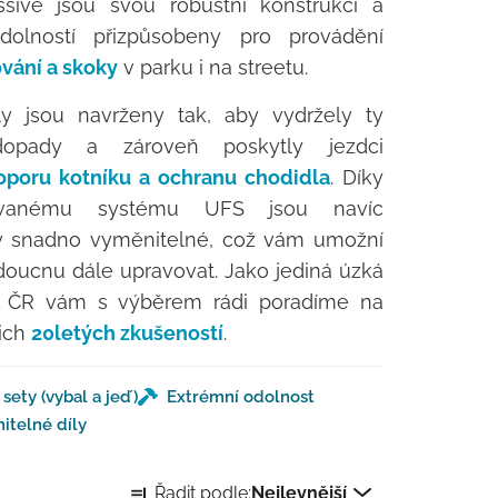
ssive jsou svou robustní konstrukcí a
dolností přizpůsobeny pro provádění
ování a skoky
v parku i na streetu.
y jsou navrženy tak, aby vydržely ty
 dopady a zároveň poskytly jezdci
oporu kotníku a ochranu chodidla
. Díky
zovanému systému UFS jsou navíc
ly snadno vyměnitelné, což vám umožní
doucnu dále upravovat. Jako jediná úzká
v ČR vám s výběrem rádi poradíme na
ich
20letých zkušeností
.
sety (vybal a jeď)
Extrémní odolnost
itelné díly
Řazení produktů
Řadit podle:
Nejlevnější