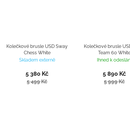
Kolečkové brusle USD Sway
Kolečkové brusle U
Chess White
Team 60 Whit
Skladem externě
Ihned k odeslán
5 380 Kč
5 890 Kč
5 499 Kč
5 999 Kč