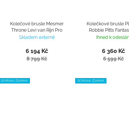
Kolečové brusle Mesmer
Kolečkové brusle Pl
Throne Levi van Rijn Pro
Robbie Pitts Fanta
Skladem externě
Ihned k odeslán
6 194 Kč
6 360 Kč
8 799 Kč
6 599 Kč
DOPRAVA ZDARMA
DOPRAVA ZDARMA