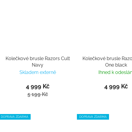
Kolečkové brusle Razors Cult
Kolečkové brusle Razo
Navy
One black
Skladem externě
Ihned k odeslán
4 999 Kč
4 999 Kč
5 199 Kč
DOPRAVA ZDARMA
DOPRAVA ZDARMA