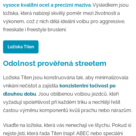
vysoce kvalitní ocel a precizní maziva
. Výsledkem jsou
ložiska, která nabízejí skvělý poměr mezi životností a
výkonem, což z nich dělá ideální volbu pro aggressive,
freeskate i freestyle bruslení.
Ložiska Titen
Odolnost prověřená streetem
Ložiska Titen jsou konstruována tak, aby minimalizovala
vnikání nečistot a zajistila
konzistentní točivost po
dlouhou dobu
. Jsou oblíbenou volbou jezdců, kteří
vyžadují spolehlivost při každém triku a nechtějí řešit
častou výměnu komponentů kvůli prachu nebo nárazům.
Vsaďte na ložiska, která vás nenechají ve štychu. Pokud si
nejste jistí, která řada Titen (např. ABEC nebo speciální