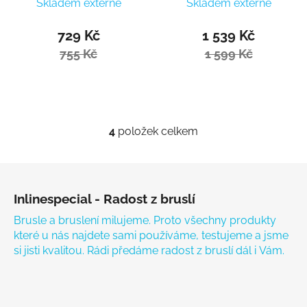
Skladem externě
Skladem externě
729 Kč
1 539 Kč
755 Kč
1 599 Kč
4
položek celkem
Ovládací prvky výpisu
Zápatí
Inlinespecial - Radost z bruslí
Brusle a bruslení milujeme. Proto všechny produkty
které u nás najdete sami používáme, testujeme a jsme
si jisti kvalitou. Rádi předáme radost z bruslí dál i Vám.