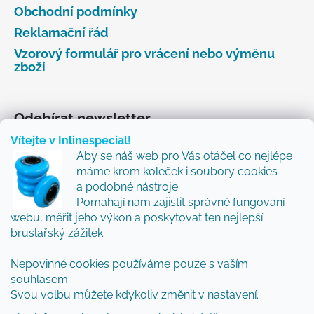
Obchodní podmínky
Reklamační řád
Vzorový formulář pro vrácení nebo výměnu
zboží
Odebírat newsletter
Vítejte v Inlinespecial!
Vložte svůj e-mail a my vám budeme zasílat informace
Aby se náš web pro Vás otáčel co nejlépe
o nových produktech na našem e-shopu.
máme krom koleček i soubory cookies
Přidejte se k nám a my Vám budeme zasílat ty nejlepší
a podobné nástroje.
novinky a tipy.
Pomáhají nám zajistit správné fungování
webu, měřit jeho výkon a poskytovat ten nejlepší
E-mail
bruslařský zážitek.
Nepovinné cookies používáme pouze s vaším
Vložením e-mailu souhlasíte s
podmínkami
souhlasem.
ochrany osobních údajů
Svou volbu můžete kdykoliv změnit v nastavení.
PŘIHLÁSIT SE