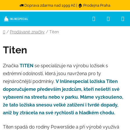
🚛 Doprava zdarma nad 1999 Kč | 🏠 Prodejna Praha
Hledat
NÁKUPN
Přejít na obsah
Domů
/
Prodávané značky
/
Titen
Titen
Značka
TITEN
se specializuje na výrobu ložisek s
extrémní odolností, která jsou navržena pro ty
nejnáročnější podmínky.
V Inlinespecial ložiska Titen
doporučujeme především jezdcům, kteří nešetří své
vybavení na streetu nebo v parku. Máme vyzkoušeno,
že tato ložiska snesou velké zatížení i tvrdé dopady,
aniž by ztrácela na své rychlosti a hladkém chodu.
Titen spadá do rodiny Powerslide a při výrobě využívá