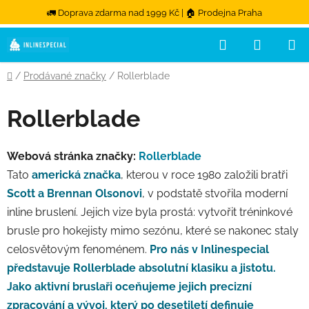
🚛 Doprava zdarma nad 1999 Kč | 🏠 Prodejna Praha
Hledat
NÁKUPN
Přejít na obsah
Domů
/
Prodávané značky
/
Rollerblade
Rollerblade
Webová stránka značky:
Rollerblade
Tato
americká značka
, kterou v roce 1980 založili bratři
Scott a Brennan Olsonovi
, v podstatě stvořila moderní
inline bruslení. Jejich vize byla prostá: vytvořit tréninkové
brusle pro hokejisty mimo sezónu, které se nakonec staly
celosvětovým fenoménem.
Pro nás v Inlinespecial
představuje Rollerblade absolutní klasiku a jistotu.
Jako aktivní bruslaři oceňujeme jejich precizní
zpracování a vývoj, který po desetiletí definuje