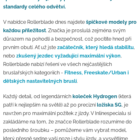
standardy celého odvětví.
V nabídce Rollerblade dnes najdete
špičkové modely pro
každou příležitost
. Značka je proslulá zejména svým
důrazem na pohodlí a bezpečnost, což pocítíte hned při
prvním obutí. Ať už jste
začátečník, který hledá stabilitu
,
nebo
zkušený jezdec vyžadující maximální výkon
,
Rollerblade nabízí řešení ve všech nejčastějších
bruslařských kategoriích -
Fitness, Freeskate/Urban i
dětských nastavitelných bruslí
.
Každý detail, od legendárních
koleček Hydrogen
(která
patří k nejlepším na světě) až po precizní
ložiska SG
, je
navržen pro maximální požitek z jízdy. V Inlinespecialu si
zakládáme na tom, že značce Rollerblade rozumíme do
posledního šroubku – pomůžeme vám vybrat model,
který přesně sedne vaší noze i stylu jízdy, a vysvětlíme