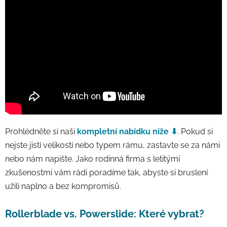
Prohlédněte si naši
kompletní nabídku níže ⬇
. Pokud si
nejste jistí velikostí nebo typem rámu, zastavte se za námi
nebo nám napište. Jako rodinná firma s letitými
zkušenostmi vám rádi poradíme tak, abyste si bruslení
užili naplno a bez kompromisů.
Rollerblade vs. Powerslide: Které vybrat?