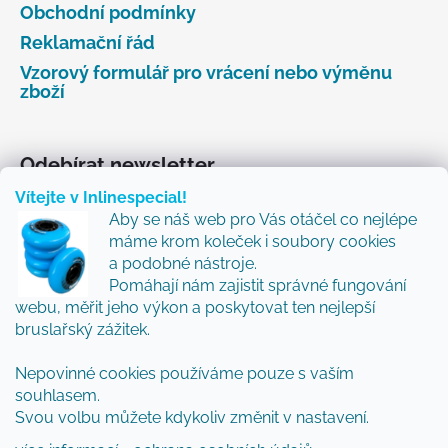
Obchodní podmínky
Reklamační řád
Vzorový formulář pro vrácení nebo výměnu
zboží
Odebírat newsletter
Vítejte v Inlinespecial!
Vložte svůj e-mail a my vám budeme zasílat informace
Aby se náš web pro Vás otáčel co nejlépe
o nových produktech na našem e-shopu.
máme krom koleček i soubory cookies
Přidejte se k nám a my Vám budeme zasílat ty nejlepší
a podobné nástroje.
novinky a tipy.
Pomáhají nám zajistit správné fungování
webu, měřit jeho výkon a poskytovat ten nejlepší
E-mail
bruslařský zážitek.
Vložením e-mailu souhlasíte s
podmínkami
Nepovinné cookies používáme pouze s vaším
ochrany osobních údajů
souhlasem.
Svou volbu můžete kdykoliv změnit v nastavení.
PŘIHLÁSIT SE