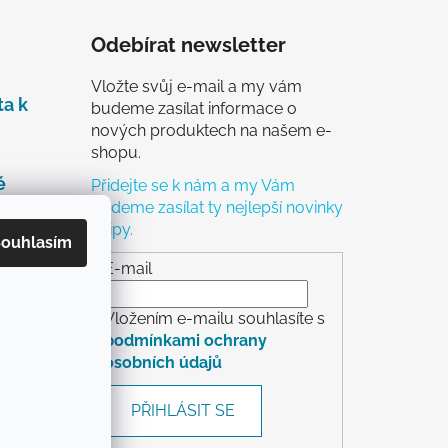
Odebírat newsletter
Vložte svůj e-mail a my vám
ta k
budeme zasílat informace o
nových produktech na našem e-
shopu.
é
Přidejte se k nám a my Vám
budeme zasílat ty nejlepší novinky
a tipy.
čky
ouhlasím
ch
E-mail
Vložením e-mailu souhlasíte s
podmínkami ochrany
osobních údajů
rácení
PŘIHLÁSIT SE