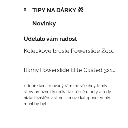
TIPY NA DÁRKY 🎁
Novinky
Udělalo vám radost
Kolečkové brusle Powerslide Zoom Baby Blue 80
|
Hodnocení produktu je 5 z 5 hvězdiček.
Rámy Powerslide Elite Casted 3x110 Trinity 270mm
|
Hodnocení produktu je 4 z 5 hvězdiček.
+ dobře konstruovaný rám (ne všechny trinity
rámy umožňují kolečka tak těsně u boty a tedy
nízké těžiště)+ v rámci cenové kategorie rychlý-
mohl by být...