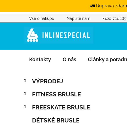
🚛 Doprava zdarm
Vše o nákupu
Napište nám
+420 724 165
Přejít na obsah
Kontakty
O nás
Články a porad
Postranní panel
Kategorie
Přeskočit kategorie
VÝPRODEJ
FITNESS BRUSLE
FREESKATE BRUSLE
DĚTSKÉ BRUSLE