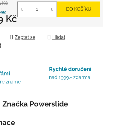
5 Kč
DO KOŠÍKU
9 Kč
 cena:
Zeptat se
Hlídat
t
Rychlé doručení
Vámi
nad 1999,- zdarma
bře známe
Značka
Powerslide
rmace