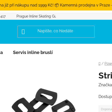
a již při nákupu nad 1999 Kč! 📦 Kamenná prodejna v Praze 
 417
Prague Inline Skating Guide
na
Servis inline bruslí
Domů
/
Powe
Str
Značka
Dostup