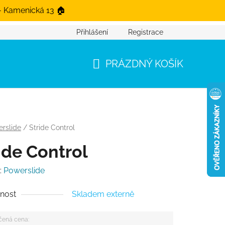
- Kamenická 13 🏠
Přihlášení
Registrace
PRÁZDNÝ KOŠÍK
NÁKUPNÍ KOŠÍK
rslide
/
Stride Control
ide Control
:
Powerslide
nost
Skladem externě