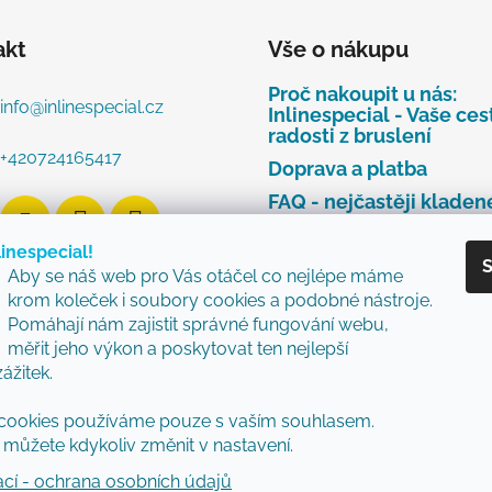
akt
Vše o nákupu
Proč nakoupit u nás:
info
@
inlinespecial.cz
Inlinespecial - Vaše ces
radosti z bruslení
+420724165417
Doprava a platba
FAQ - nejčastěji kladen
dotazy
linespecial!
Najdete u nás tyto zna
S
Aby se náš web pro Vás otáčel co nejlépe máme
Zásady ochrany osobní
krom koleček i soubory cookies a podobné nástroje.
údajů
Pomáhají nám zajistit správné fungování webu,
Obchodní podmínky
měřit jeho výkon a poskytovat ten nejlepší
zážitek.
Reklamační řád
Vzorový formulář pro v
cookies používáme pouze s vaším souhlasem.
nebo výměnu zboží
můžete kdykoliv změnit v nastavení.
ací - ochrana osobních údajů