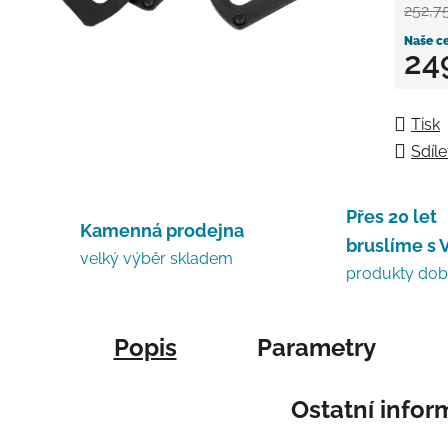
252,7
24
Měrná
Tisk
Sdíle
Přes 20 let
Kamenná prodejna
bruslíme s 
velký výběr skladem
produkty do
Popis
Parametry
Ostatní info