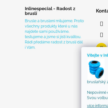
Zápatí
Inlinespecial - Radost z
Kont
bruslí
Brusle a bruslení milujeme. Proto
všechny produkty které u nás
najdete sami používáme,
testujeme a jsme si jisti kvalitou.
Rádi předáme radost z bruslí dál
i Vám.
Vítejte v In
bruslařský 
Nepovinné 
Svou volbu 
více inform