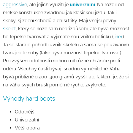
aggressive
, ale jejich využití je
univerzální
. Na rozdíl od
měkké konstrukce zvládnou jak klasickou jízdu, tak i
skoky, sjíždění schodů a další triky. Mají vnější pevný
skelet
, který se noze sám nepřizpůsobí, ale bývá možnost
ho tepelně tvarovat a vyjímatelnou vnitřní botičku (
liner
).
Ta se stará o pohodlí uvnitř skeletu a sama se používáním
tvaruje dle nohy (také bývá možnost tepelně tvarovat).
Pro zvýšení odolnosti mohou mít různé chrániče proti
oděru. Všechny části bývají snadno vyměnitelné. Váha
bývá přibližně o 200–300 gramů vyšší, ale faktem je, že si
na váhu svých bruslí poměrně rychle zvyknete.
Výhody hard boots
Odolnější
Univerzální
Větší opora