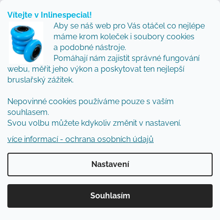
Vítejte v Inlinespecial!
Aby se náš web pro Vás otáčel co nejlépe
máme krom koleček i soubory cookies
a podobné nástroje.
Pomáhají nám zajistit správné fungování
webu, měřit jeho výkon a poskytovat ten nejlepší
bruslařský zážitek.
Nepovinné cookies používáme pouze s vaším
souhlasem.
Svou volbu můžete kdykoliv změnit v nastavení.
více informací - ochrana osobních údajů
Kolečkové brusle Powerslide Storm Nicoly Pro 80
Nastavení
Více informací
Souhlasím