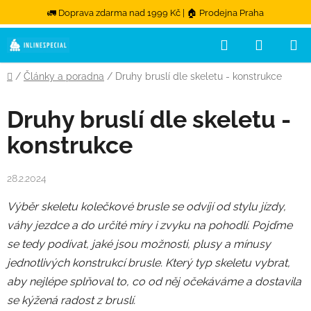
🚛 Doprava zdarma nad 1999 Kč | 🏠 Prodejna Praha
Přejít na obsah
Hledat
NÁKUPN
Domů
/
Články a poradna
/
Druhy bruslí dle skeletu - konstrukce
Druhy bruslí dle skeletu -
konstrukce
28.2.2024
Výběr skeletu kolečkové brusle se odvíjí od stylu jízdy,
váhy jezdce a do určité míry i zvyku na pohodlí. Pojďme
se tedy podívat, jaké jsou možnosti, plusy a mínusy
jednotlivých konstrukcí brusle. Který typ skeletu vybrat,
aby nejlépe splňoval to, co od něj očekáváme a dostavila
se kýžená radost z bruslí.