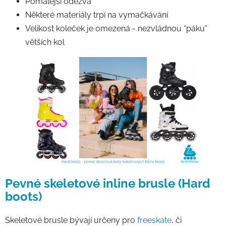
Pomalejší odezva
Některé materiály trpí na vymačkávání
Velikost koleček je omezená - nezvládnou “páku”
větších kol
Pevné skeletové inline brusle (Hard
boots)
Skeletové brusle bývají určeny pro
freeskate
, či