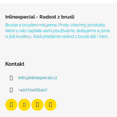
Zápatí
Inlinespecial - Radost z bruslí
Brusle a bruslení milujeme. Proto všechny produkty
které u nás najdete sami používáme, testujeme a jsme
si jisti kvalitou. Rádi předáme radost z bruslí dál i Vám.
Kontakt
info
@
inlinespecial.cz
+420724165417