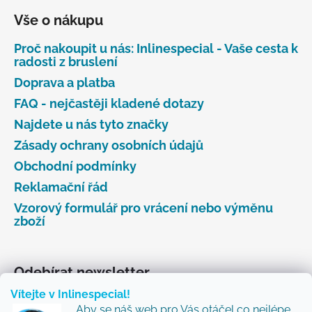
Vše o nákupu
Proč nakoupit u nás: Inlinespecial - Vaše cesta k
radosti z bruslení
Doprava a platba
FAQ - nejčastěji kladené dotazy
Najdete u nás tyto značky
Zásady ochrany osobních údajů
Obchodní podmínky
Reklamační řád
Vzorový formulář pro vrácení nebo výměnu
zboží
Odebírat newsletter
Vítejte v Inlinespecial!
Vložte svůj e-mail a my vám budeme zasílat informace
Aby se náš web pro Vás otáčel co nejlépe