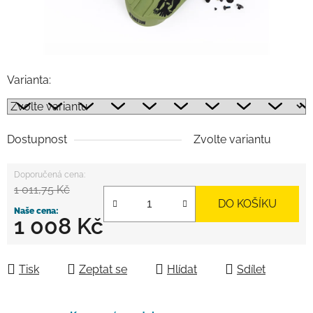
Varianta:
Dostupnost
Zvolte variantu
1 011,75 Kč
DO KOŠÍKU
1 008 Kč
Měrná cena:
Tisk
Zeptat se
Hlídat
Sdílet