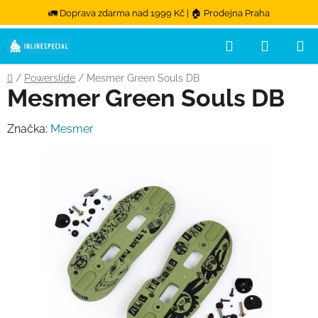
🚛 Doprava zdarma nad 1999 Kč | 🏠 Prodejna Praha
Hledat
NÁKUPN
Přejít na obsah
Domů
/
Powerslide
/
Mesmer Green Souls DB
Mesmer Green Souls DB
Značka:
Mesmer