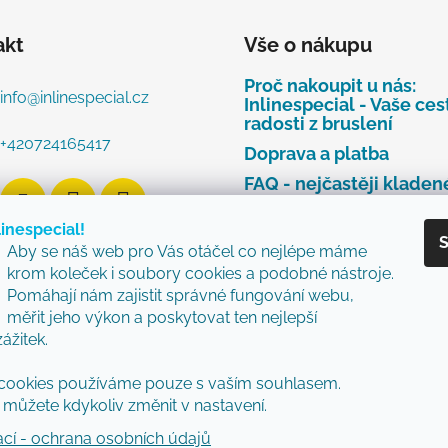
akt
Vše o nákupu
Proč nakoupit u nás:
info
@
inlinespecial.cz
Inlinespecial - Vaše ces
radosti z bruslení
+420724165417
Doprava a platba
FAQ - nejčastěji kladen
dotazy
linespecial!
Najdete u nás tyto zna
S
Aby se náš web pro Vás otáčel co nejlépe máme
Zásady ochrany osobní
krom koleček i soubory cookies a podobné nástroje.
údajů
Pomáhají nám zajistit správné fungování webu,
Obchodní podmínky
měřit jeho výkon a poskytovat ten nejlepší
zážitek.
Reklamační řád
Vzorový formulář pro v
cookies používáme pouze s vaším souhlasem.
nebo výměnu zboží
můžete kdykoliv změnit v nastavení.
ací - ochrana osobních údajů