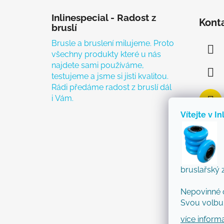
Zápatí
Inlinespecial - Radost z
Kont
bruslí
Brusle a bruslení milujeme. Proto
všechny produkty které u nás
najdete sami používáme,
testujeme a jsme si jisti kvalitou.
Rádi předáme radost z bruslí dál
i Vám.
Vítejte v In
bruslařský 
Nepovinné 
Svou volbu 
více inform