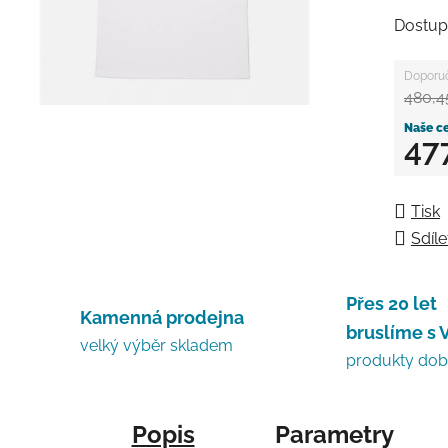
Dostup
480,4
47
Měrná
Tisk
Sdíle
Přes 20 let
Kamenná prodejna
bruslíme s 
velký výběr skladem
produkty do
Popis
Parametry