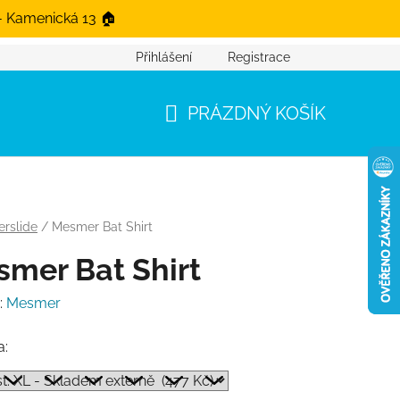
- Kamenická 13 🏠
Přihlášení
Registrace
PRÁZDNÝ KOŠÍK
NÁKUPNÍ KOŠÍK
rslide
/
Mesmer Bat Shirt
mer Bat Shirt
:
Mesmer
a: