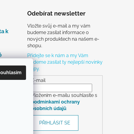
Odebírat newsletter
Vložte svůj e-mail a my vám
ta k
budeme zasílat informace o
nových produktech na našem e-
shopu.
é
Přidejte se k nám a my Vám
budeme zasílat ty nejlepší novinky
a tipy.
čky
ouhlasím
ch
E-mail
Vložením e-mailu souhlasíte s
podmínkami ochrany
osobních údajů
rácení
PŘIHLÁSIT SE