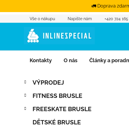
🚛 Doprava zdarm
Vše o nákupu
Napište nám
+420 724 165
Přejít na obsah
Kontakty
O nás
Články a porad
Postranní panel
Kategorie
Přeskočit kategorie
VÝPRODEJ
FITNESS BRUSLE
FREESKATE BRUSLE
DĚTSKÉ BRUSLE