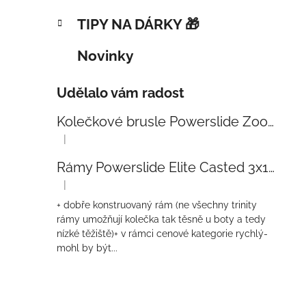
TIPY NA DÁRKY 🎁
Novinky
Udělalo vám radost
Kolečkové brusle Powerslide Zoom Baby Blue 80
|
Hodnocení produktu je 5 z 5 hvězdiček.
Rámy Powerslide Elite Casted 3x110 Trinity 270mm
|
Hodnocení produktu je 4 z 5 hvězdiček.
+ dobře konstruovaný rám (ne všechny trinity
rámy umožňují kolečka tak těsně u boty a tedy
nízké těžiště)+ v rámci cenové kategorie rychlý-
mohl by být...