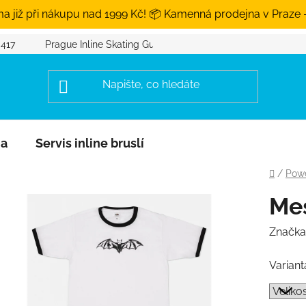
a již při nákupu nad 1999 Kč! 📦 Kamenná prodejna v Praze 
 417
Prague Inline Skating Guide
na
Servis inline bruslí
Domů
/
Powe
Mes
Značka
Variant