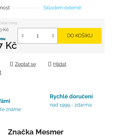
nost
Skladem externě
5 Kč
DO KOŠÍKU
7 Kč
 cena:
Zeptat se
Hlídat
t
Rychlé doručení
Vámi
nad 1999,- zdarma
bře známe
Značka
Mesmer