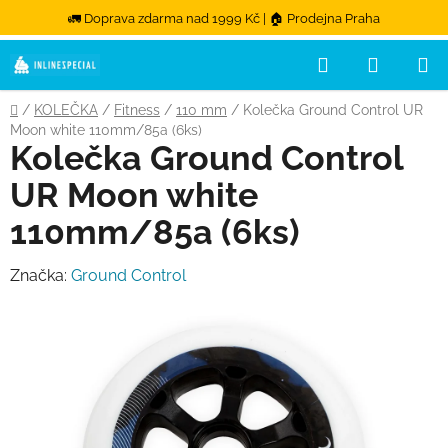
🚛 Doprava zdarma nad 1999 Kč | 🏠 Prodejna Praha
Hledat
NÁKUPN
Přejít na obsah
Domů
/
KOLEČKA
/
Fitness
/
110 mm
/
Kolečka Ground Control UR
Moon white 110mm/85a (6ks)
Kolečka Ground Control
UR Moon white
110mm/85a (6ks)
Značka:
Ground Control