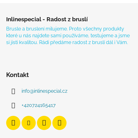
Zápatí
Inlinespecial - Radost z bruslí
Brusle a bruslení milujeme. Proto všechny produkty
které u nás najdete sami používáme, testujeme a jsme
si jisti kvalitou. Rádi předáme radost z bruslí dál i Vám.
Kontakt
info
@
inlinespecial.cz
+420724165417