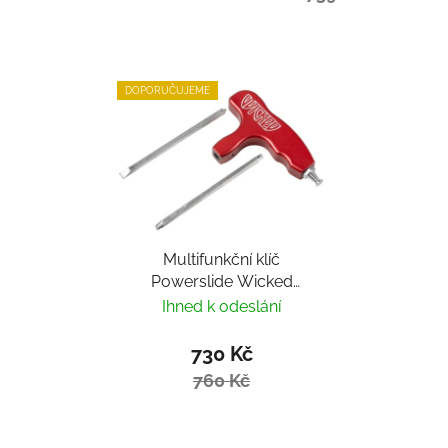
DOPORUČUJEME
Multifunkční klíč
Powerslide Wicked
Hardcore Tool
Ihned k odeslání
730 Kč
760 Kč