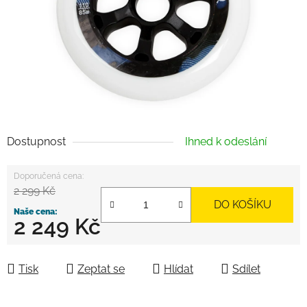
Dostupnost
Ihned k odeslání
2 299 Kč
DO KOŠÍKU
2 249 Kč
Měrná cena:
Tisk
Zeptat se
Hlídat
Sdílet