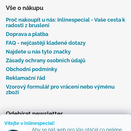
Vše o nákupu
Proč nakoupit u nás: Inlinespecial - Vaše cesta k
radosti z bruslení
Doprava a platba
FAQ - nejčastěji kladené dotazy
Najdete u nás tyto značky
Zásady ochrany osobních údajů
Obchodní podmínky
Reklamační řád
Vzorový formulář pro vrácení nebo výměnu
zboží
Odebírat newsletter
Vítejte v Inlinespecial!
Vložte svůj e-mail a my vám budeme zasílat informace
Aby se náš web pro Vás otáčel co nejlépe