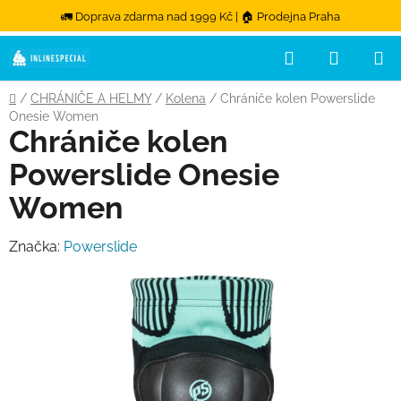
🚛 Doprava zdarma nad 1999 Kč | 🏠 Prodejna Praha
Hledat
NÁKUPN
Přejít na obsah
Domů
/
CHRÁNIČE A HELMY
/
Kolena
/
Chrániče kolen Powerslide
Onesie Women
Chrániče kolen
Powerslide Onesie
Women
Značka:
Powerslide