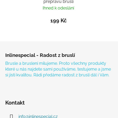
přepravu bruslí
Ihned k odeslání
199 Kč
Zápatí
Inlinespecial - Radost z bruslí
Brusle a bruslení milujeme. Proto všechny produkty
které u nás najdete sami používáme, testujeme a jsme
si jisti kvalitou. Rádi předáme radost z bruslí dál i Vám.
Kontakt
info
@
inlinespecial.cz