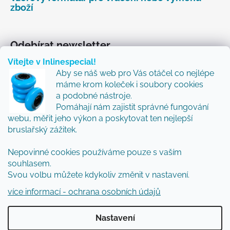
zboží
Odebírat newsletter
Vítejte v Inlinespecial!
Vložte svůj e-mail a my vám budeme zasílat informace
Aby se náš web pro Vás otáčel co nejlépe
o nových produktech na našem e-shopu.
máme krom koleček i soubory cookies
Přidejte se k nám a my Vám budeme zasílat ty nejlepší
a podobné nástroje.
novinky a tipy.
Pomáhají nám zajistit správné fungování
webu, měřit jeho výkon a poskytovat ten nejlepší
E-mail
bruslařský zážitek.
Vložením e-mailu souhlasíte s
podmínkami
Nepovinné cookies používáme pouze s vaším
ochrany osobních údajů
souhlasem.
Svou volbu můžete kdykoliv změnit v nastavení.
PŘIHLÁSIT SE
více informací - ochrana osobních údajů
Nastavení