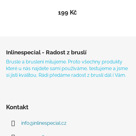
199 Kč
Zápatí
Inlinespecial - Radost z bruslí
Brusle a bruslení milujeme. Proto všechny produkty
které u nás najdete sami používáme, testujeme a jsme
si jisti kvalitou. Rádi předáme radost z bruslí dál i Vám.
Kontakt
info
@
inlinespecial.cz