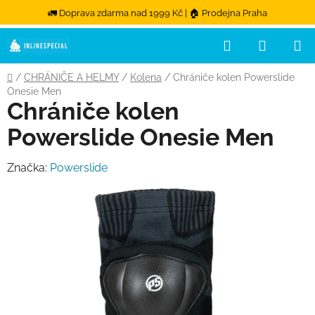
🚛 Doprava zdarma nad 1999 Kč | 🏠 Prodejna Praha
Hledat
NÁKUPN
Přejít na obsah
Domů
/
CHRÁNIČE A HELMY
/
Kolena
/
Chrániče kolen Powerslide
Onesie Men
Chrániče kolen
Powerslide Onesie Men
Značka:
Powerslide