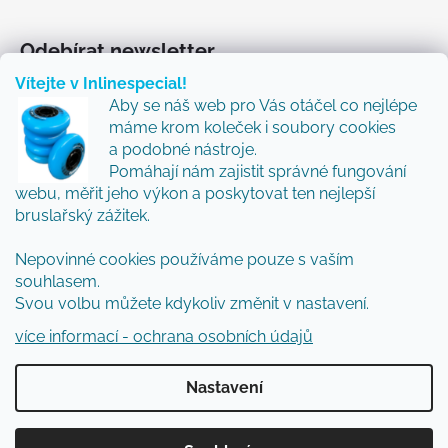
Odebírat newsletter
Vítejte v Inlinespecial!
Vložte svůj e-mail a my vám budeme zasílat informace
Aby se náš web pro Vás otáčel co nejlépe
o nových produktech na našem e-shopu.
máme krom koleček i soubory cookies
Přidejte se k nám a my Vám budeme zasílat ty nejlepší
a podobné nástroje.
novinky a tipy.
Pomáhají nám zajistit správné fungování
webu, měřit jeho výkon a poskytovat ten nejlepší
E-mail
bruslařský zážitek.
Vložením e-mailu souhlasíte s
podmínkami
Nepovinné cookies používáme pouze s vaším
ochrany osobních údajů
souhlasem.
Svou volbu můžete kdykoliv změnit v nastavení.
PŘIHLÁSIT SE
více informací - ochrana osobních údajů
Nastavení
Vytvořil Shoptet