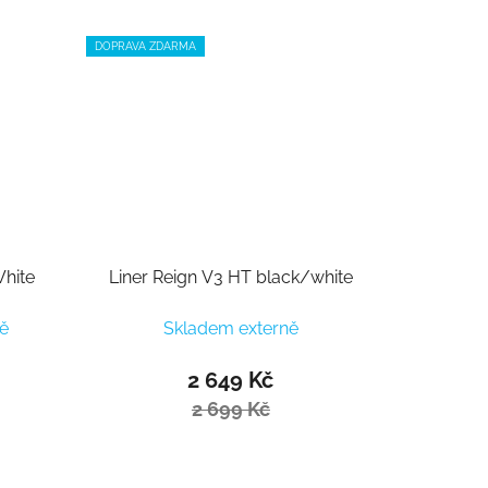
DOPRAVA ZDARMA
White
Liner Reign V3 HT black/white
ě
Skladem externě
2 649 Kč
2 699 Kč