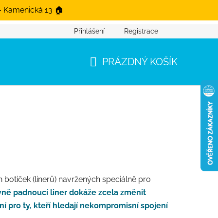
- Kamenická 13 🏠
Přihlášení
Registrace
PRÁZDNÝ KOŠÍK
NÁKUPNÍ KOŠÍK
 botiček (linerů) navržených speciálně pro
ávně padnoucí liner dokáže zcela změnit
ní pro ty, kteří hledají nekompromisní spojení