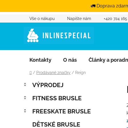
🚛 Doprava zdarm
Vše o nákupu
Napište nám
+420 724 165
Přejít na obsah
Kontakty
O nás
Články a porad
Domů
/
Prodávané značky
/
Reign
Postranní panel
Kategorie
Přeskočit kategorie
VÝPRODEJ
FITNESS BRUSLE
FREESKATE BRUSLE
DĚTSKÉ BRUSLE