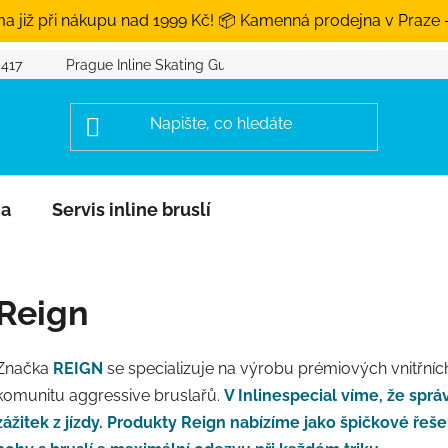
a již při nákupu nad 1999 Kč! 📦 Kamenná prodejna v Praze 
 417
Prague Inline Skating Guide
na
Servis inline bruslí
Reign
Značka
REIGN
se specializuje na výrobu prémiových vnitřních
komunitu aggressive bruslařů.
V Inlinespecial víme, že spr
zážitek z jízdy. Produkty Reign nabízíme jako špičkové řeše