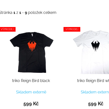
Stránka
1
z
1
-
9
položek celkem
Výpis produktů
VÝPRODEJ
VÝPRODEJ
triko Reign Bird black
triko Reign Bird w
Skladem externě
Skladem extern
599 Kč
599 Kč