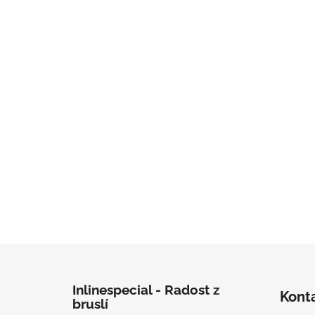
Zápatí
Inlinespecial - Radost z
Kont
bruslí