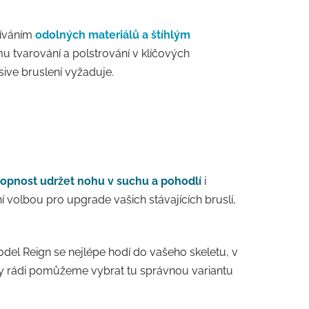
žíváním
odolných materiálů a štíhlým
mu tvarování a polstrování v klíčových
ssive bruslení vyžaduje.
hopnost udržet nohu v suchu a pohodlí
i
 volbou pro upgrade vašich stávajících bruslí,
model Reign se nejlépe hodí do vašeho skeletu, v
ry rádi pomůžeme vybrat tu správnou variantu