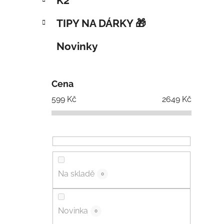
K2
TIPY NA DÁRKY 🎁
Novinky
Cena
599
Kč
2649
Kč
Na skladě
0
Novinka
0