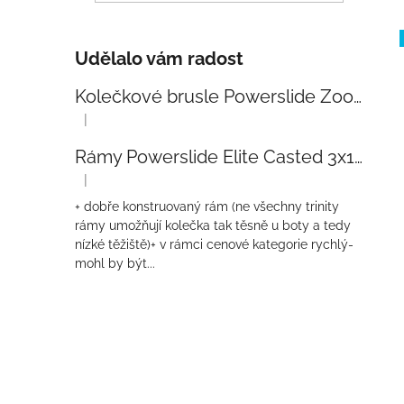
Udělalo vám radost
Kolečkové brusle Powerslide Zoom Baby Blue 80
|
Hodnocení produktu je 5 z 5 hvězdiček.
Rámy Powerslide Elite Casted 3x110 Trinity 270mm
|
Hodnocení produktu je 4 z 5 hvězdiček.
+ dobře konstruovaný rám (ne všechny trinity
rámy umožňují kolečka tak těsně u boty a tedy
nízké těžiště)+ v rámci cenové kategorie rychlý-
mohl by být...