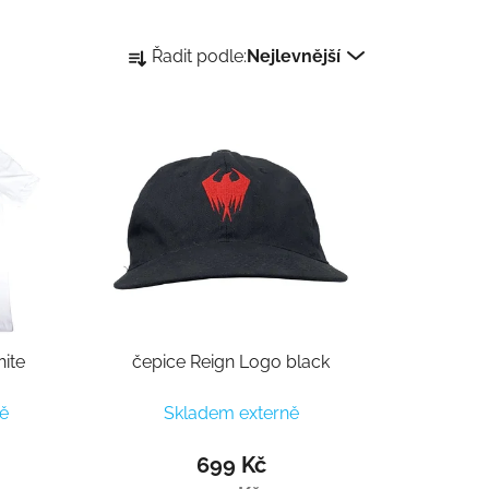
Řazení produktů
Řadit podle:
Nejlevnější
hite
čepice Reign Logo black
ě
Skladem externě
699 Kč