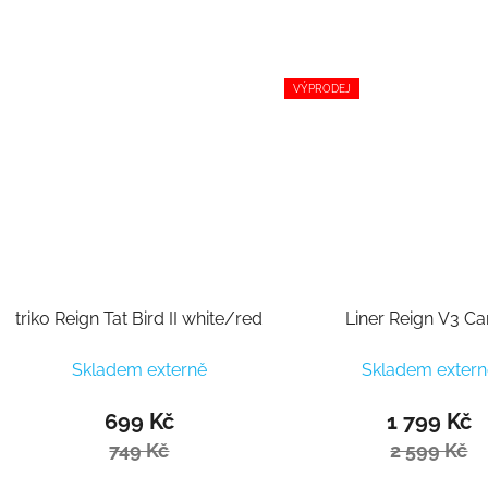
VÝPRODEJ
triko Reign Tat Bird II white/red
Liner Reign V3 C
Skladem externě
Skladem extern
699 Kč
1 799 Kč
749 Kč
2 599 Kč