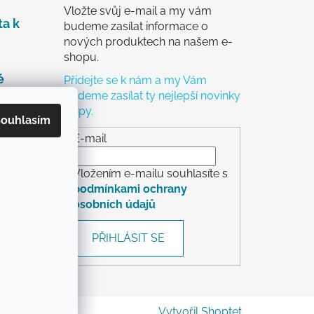
Vložte svůj e-mail a my vám
ta k
budeme zasílat informace o
nových produktech na našem e-
shopu.
é
Přidejte se k nám a my Vám
budeme zasílat ty nejlepší novinky
a tipy.
čky
ouhlasím
ch
E-mail
Vložením e-mailu souhlasíte s
podmínkami ochrany
osobních údajů
rácení
PŘIHLÁSIT SE
Vytvořil Shoptet