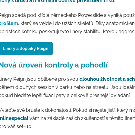
nohy s bruslí a maximální odezvu při každém triku.
Reign spadá pod křídla německého Powerslide a vyniká pou
profilem
, který se vejde i do užších skeletů. Díky anatomické
oblastech kotníku poskytují tyto linery stabilitu, kterou aggre
Linery a doplňky Reign
Nová úroveň kontroly a pohodlí
Linery Reign jsou oblíbené pro svou
dlouhou životnost a sc
během dlouhých session v parku nebo na streetu. Jsou ideální
pokud hledáte lepší fixaci paty a celkově přesnější ovládání.
Vylaďte své brusle k dokonalosti. Pokud si nejste jistí, který 
Inlinespecial
vám na základě našich zkušeností s těmito line
pro váš set-up.