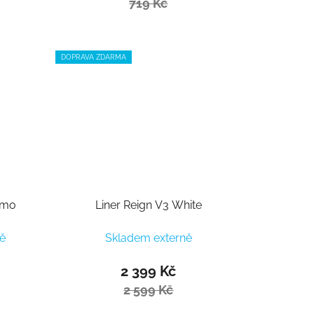
719 Kč
DOPRAVA ZDARMA
amo
Liner Reign V3 White
ě
Skladem externě
2 399 Kč
2 599 Kč