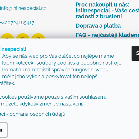
Proč nakoupit u nás:
info
@
inlinespecial.cz
Inlinespecial - Vaše ces
radosti z bruslení
+420724165417
Doprava a platba
FAQ - nejčastěji kladen
dotazy
linespecial!
Najdete u nás tyto zna
S
Aby se náš web pro Vás otáčel co nejlépe máme
Zásady ochrany osobní
krom koleček i soubory cookies a podobné nástroje.
údajů
Pomáhají nám zajistit správné fungování webu,
Obchodní podmínky
měřit jeho výkon a poskytovat ten nejlepší
zážitek.
Reklamační řád
Vzorový formulář pro v
cookies používáme pouze s vaším souhlasem.
nebo výměnu zboží
můžete kdykoliv změnit v nastavení.
ací - ochrana osobních údajů
í
vyhrazena.
Upravit nastavení cookies