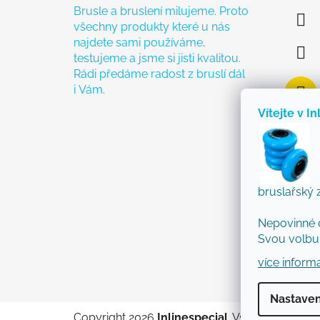
Brusle a bruslení milujeme. Proto
všechny produkty které u nás
najdete sami používáme,
testujeme a jsme si jisti kvalitou.
Rádi předáme radost z bruslí dál
i Vám.
Vítejte v In
bruslařský 
Nepovinné 
Svou volbu 
více inform
Nastaven
Copyright 2026
Inlinespecial
. Všechna práva 