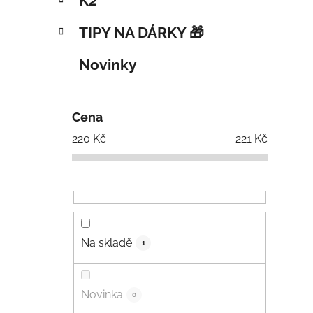
K2
TIPY NA DÁRKY 🎁
Novinky
Cena
220
Kč
221
Kč
Na skladě
1
Novinka
0