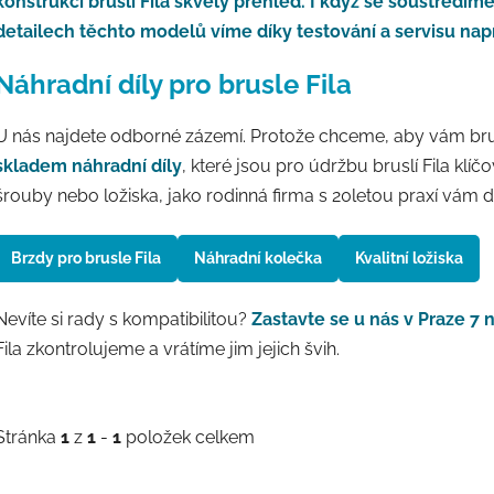
konstrukci bruslí Fila skvělý přehled. I když se soustředí
detailech těchto modelů víme díky testování a servisu nap
Náhradní díly pro brusle Fila
U nás najdete odborné zázemí. Protože chceme, aby vám brus
skladem náhradní díly
, které jsou pro údržbu bruslí Fila klí
šrouby nebo ložiska, jako rodinná firma s 20letou praxí vám 
Brzdy pro brusle Fila
Náhradní kolečka
Kvalitní ložiska
Nevíte si rady s kompatibilitou?
Zastavte se u nás v Praze 7 
Fila zkontrolujeme a vrátíme jim jejich švih.
Stránka
1
z
1
-
1
položek celkem