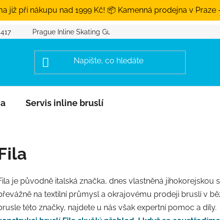
a již při nákupu nad 1999 Kč! 📦 Kamenná prodejna v Praze 
 417
Prague Inline Skating Guide
na
Servis inline bruslí
Fila
Fila je původně italská značka, dnes vlastněná jihokorejskou
převážně na textilní průmysl a okrajovému prodeji bruslí v b
brusle této značky, najdete u nás však expertní pomoc a díly