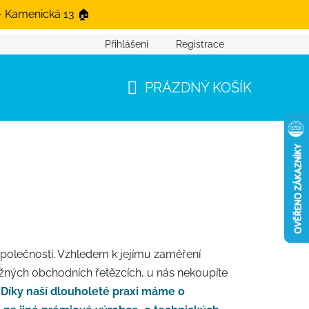
- Kamenická 13 🏠
Přihlášení
Registrace
PRÁZDNÝ KOŠÍK
NÁKUPNÍ KOŠÍK
 společností. Vzhledem k jejímu zaměření
ěžných obchodních řetězcích, u nás nekoupíte
.
Díky naší dlouholeté praxi máme o