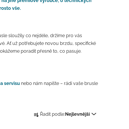
me na jiné prémiové výrobce, o technických
rosto vše.
le sloužily co nejdéle, držíme pro vás
čové. Ať už potřebujete novou brzdu, specifické
dokážeme poradit přesně to, co pasuje.
na servisu
nebo nám napište – rádi vaše brusle
Řazení produktů
Řadit podle:
Nejlevnější