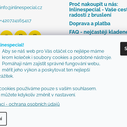
Proč nakoupit u nás:
info
@
inlinespecial.cz
Inlinespecial - Vaše ces
radosti z bruslení
+420724165417
Doprava a platba
FAQ - nejčastěji kladen
dotazy
linespecial!
Najdete u nás tyto zna
S
Aby se náš web pro Vás otáčel co nejlépe máme
Zásady ochrany osobní
krom koleček i soubory cookies a podobné nástroje.
údajů
Pomáhají nám zajistit správné fungování webu,
Obchodní podmínky
měřit jeho výkon a poskytovat ten nejlepší
zážitek.
Reklamační řád
Vzorový formulář pro v
cookies používáme pouze s vaším souhlasem.
nebo výměnu zboží
můžete kdykoliv změnit v nastavení.
ací - ochrana osobních údajů
í
vyhrazena.
Upravit nastavení cookies