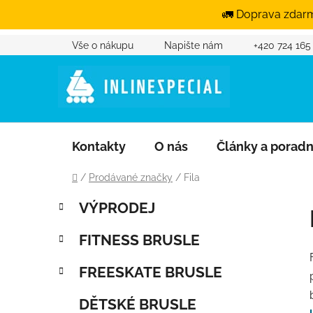
🚛 Doprava zdarm
Vše o nákupu
Napište nám
+420 724 165
Přejít na obsah
Kontakty
O nás
Články a porad
Domů
/
Prodávané značky
/
Fila
Postranní panel
Kategorie
Přeskočit kategorie
VÝPRODEJ
FITNESS BRUSLE
FREESKATE BRUSLE
DĚTSKÉ BRUSLE