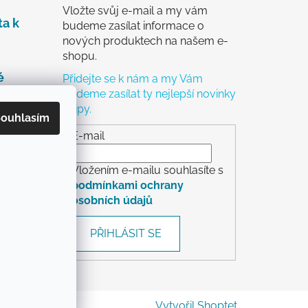
Vložte svůj e-mail a my vám
ta k
budeme zasílat informace o
nových produktech na našem e-
shopu.
é
Přidejte se k nám a my Vám
budeme zasílat ty nejlepší novinky
a tipy.
čky
ouhlasím
ch
E-mail
Vložením e-mailu souhlasíte s
podmínkami ochrany
osobních údajů
rácení
PŘIHLÁSIT SE
Vytvořil Shoptet