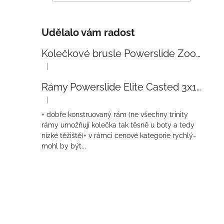
Udělalo vám radost
Kolečkové brusle Powerslide Zoom Baby Blue 80
|
Hodnocení produktu je 5 z 5 hvězdiček.
Rámy Powerslide Elite Casted 3x110 Trinity 270mm
|
Hodnocení produktu je 4 z 5 hvězdiček.
+ dobře konstruovaný rám (ne všechny trinity
rámy umožňují kolečka tak těsně u boty a tedy
nízké těžiště)+ v rámci cenové kategorie rychlý-
mohl by být...