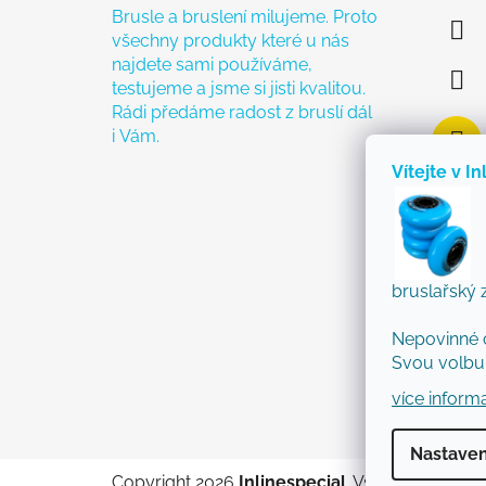
Brusle a bruslení milujeme. Proto
všechny produkty které u nás
najdete sami používáme,
testujeme a jsme si jisti kvalitou.
Rádi předáme radost z bruslí dál
i Vám.
Vítejte v In
bruslařský 
Nepovinné 
Svou volbu 
více inform
Nastaven
Copyright 2026
Inlinespecial
. Všechna práva 