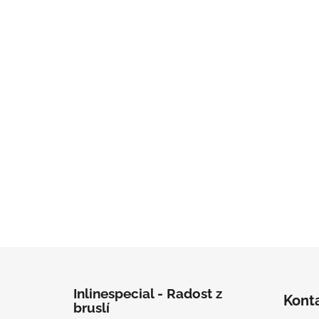
Zápatí
Inlinespecial - Radost z
Kont
bruslí