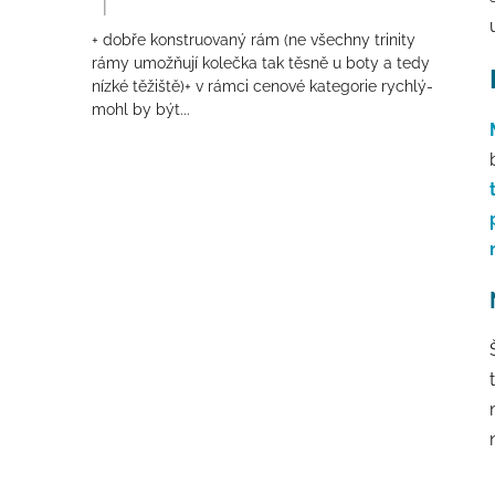
|
Hodnocení produktu je 4 z 5 hvězdiček.
+ dobře konstruovaný rám (ne všechny trinity
rámy umožňují kolečka tak těsně u boty a tedy
nízké těžiště)+ v rámci cenové kategorie rychlý-
mohl by být...