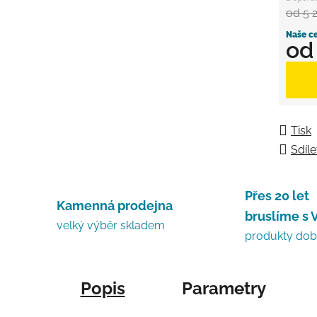
od 5 
o
Měrná
Tisk
Sdíle
Přes 20 let
Kamenná prodejna
bruslíme s 
velký výběr skladem
produkty do
Popis
Parametry