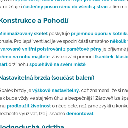
umožňuje i
částečný posun rámu do všech 4 stran
a tím mož
Konstrukce a Pohodlí
Minimalizovaný
skelet
poskytuje
příjemnou oporu v kotník
brusle. Pro lepší ventilaci je ve spodní části umístěno
několik 
tvarované vnitřní polstrování z paměťové pěny
je příjemné 
přímo na nohu majitele
. Zavazování pomocí
tkaniček, klas
nárt
drží nohu
spolehlivě na svém místě
.
Nastavitelná brzda (součást balení)
Špalek brzdy je
výškově nastavitelný
, což znamená, že si n
tak bude vždy ve stejném úhlu a bezpečnější. Zároveň lze šp
mu
prodloužit životnost
o něco déle, než jsme zvyklí u konk
nechcete využívat, lze ji snadno
demontovat
.
Jednoduchá údržba