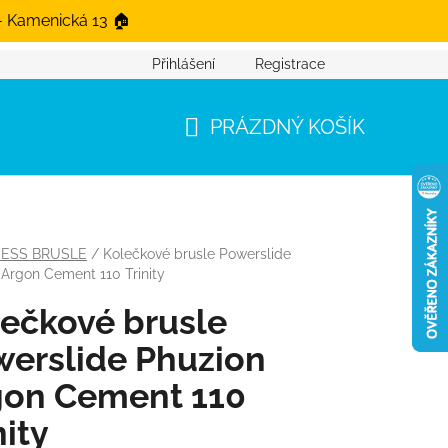
- Kamenická 13 🏠
Přihlášení
Registrace
PRÁZDNÝ KOŠÍK
NÁKUPNÍ KOŠÍK
NESS BRUSLE
/
Kolečkové brusle Powerslide
 Argon Cement 110 Trinity
ečkové brusle
erslide Phuzion
gon Cement 110
nity