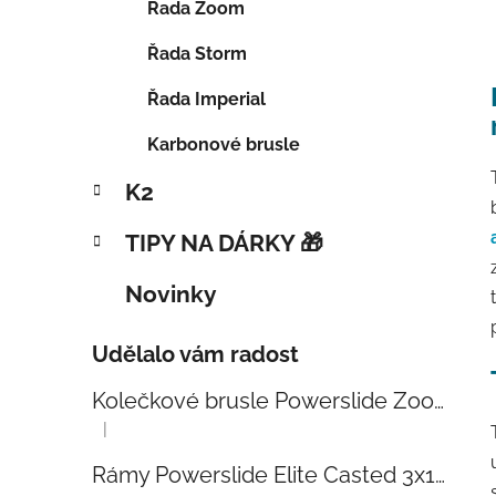
Řada Zoom
Řada Storm
Řada Imperial
Karbonové brusle
K2
TIPY NA DÁRKY 🎁
Novinky
Udělalo vám radost
Kolečkové brusle Powerslide Zoom Baby Blue 80
|
Hodnocení produktu je 5 z 5 hvězdiček.
Rámy Powerslide Elite Casted 3x110 Trinity 270mm