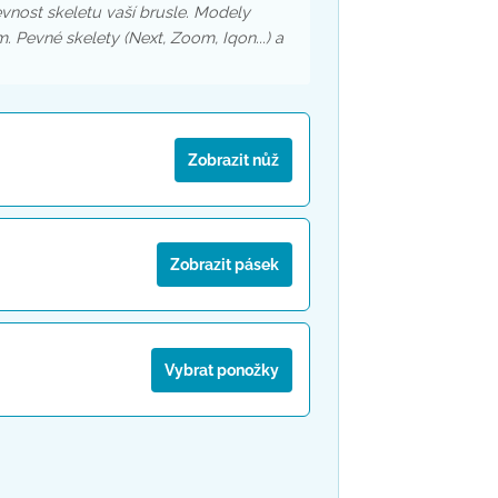
evnost skeletu vaší brusle. Modely
Pevné skelety (Next, Zoom, Iqon...) a
Zobrazit nůž
Zobrazit pásek
Vybrat ponožky