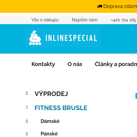
🚛 Doprava zdarm
Vše o nákupu
Napište nám
+420 724 165
Přejít na obsah
Kontakty
O nás
Články a porad
Postranní panel
Kategorie
Přeskočit kategorie
VÝPRODEJ
FITNESS BRUSLE
Dámské
Pánské