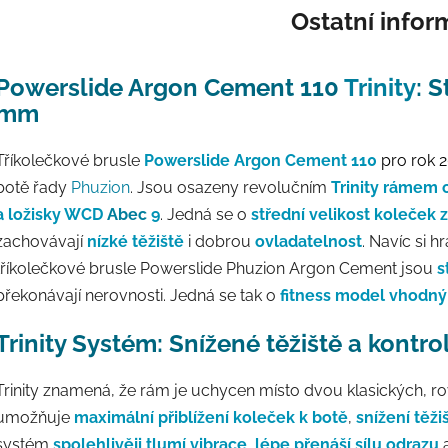
Ostatní info
Powerslide Argon Cement 110
Trinity
: 
mm
Tříkolečkové brusle
Powerslide Argon Cement 110
pro rok 
botě řady
Phuzion
. Jsou osazeny revolučním
Trinity rámem
a ložisky WCD
Abec
9
. Jedná se o
střední velikost koleček z
zachovávají
nízké těžiště
i dobrou
ovladatelnost
. Navíc si h
tříkolečkové brusle Powerslide Phuzion Argon Cement jsou
s
překonávají nerovnosti. Jedná se tak o
fitness model vhodný 
Trinity Systém: Snížené těžiště a kontro
Trinity znamená, že rám je uchycen místo dvou klasických, 
umožňuje
maximální přiblížení koleček k botě
,
snížení těži
systém
spolehlivěji tlumí vibrace
,
lépe přenáší sílu odrazu
a