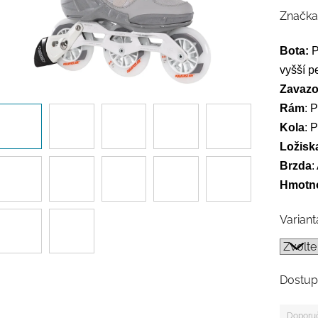
Značka
Bota:
P
vyšší p
Zavazo
Rám
: 
Kola
: 
Ložisk
Brzda
:
Hmotno
Variant
Dostup