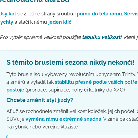
Osy kol
se z jedné strany šroubují
přímo do těla rámu
.
Servi
rychlý
a stačí k němu
jeden klíč
.
(Pro výběr správné velikosti použijte
tabulku velikostí
, která
S těmito bruslemi sezóna nikdy nekončí!
Tyto brusle jsou vybaveny revolučním uchycením Trinit
4 směrů a vyladit tak
stabilitu přesně podle vašich potř
postoje
(pronace, supinace, nohy či kotníky do X/O).
Chcete změnit styl jízdy?
Ať už se rozhodnete změnit velikost koleček, jejich počet, č
SUV), je
výměna rámu
extrémně snadná
. V zimě pak sta
na rybník, nebo veřejné kluziště.