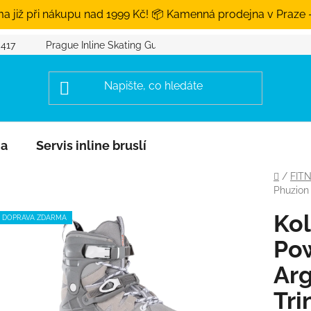
a již při nákupu nad 1999 Kč! 📦 Kamenná prodejna v Praze 
 417
Prague Inline Skating Guide
na
Servis inline bruslí
Domů
/
FIT
Phuzion
Kol
DOPRAVA ZDARMA
Pow
Ar
Tri