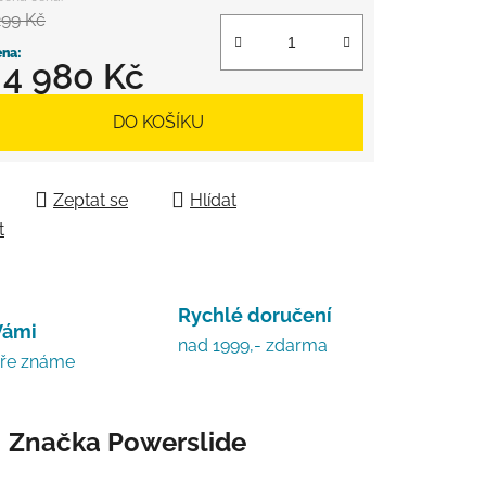
299 Kč
d
4 980 Kč
 cena:
DO KOŠÍKU
Zeptat se
Hlídat
t
Rychlé doručení
Vámi
nad 1999,- zdarma
bře známe
Značka
Powerslide