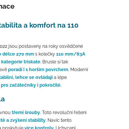
rmace
Stabilita a komfort na 110
2022
jsou postaveny na roky osvědčené
 o délce 270 mm
s kolečky
110 mm/83A
 kategorie triskate
. Brusle si tak
ravě
poradí i s horším povrchem
. Moderní
tabilní, lehce se ovládají
a lépe
pro začátečníky i pokročilé
.
la
rovnou
třemi šrouby
. Toto revoluční řešení
ště a zvýšení stability
. Navíc tento
 poskytuje
více kontroly
. Uchycení