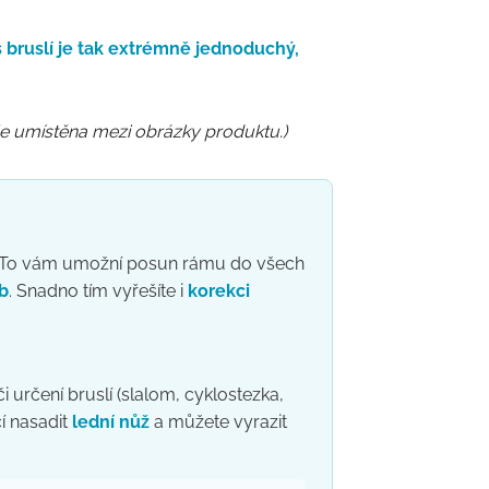
s bruslí je tak extrémně jednoduchý,
 je umístěna mezi obrázky produktu.)
y. To vám umožní posun rámu do všech
eb
. Snadno tím vyřešíte i
korekci
i určení bruslí (slalom, cyklostezka,
čí nasadit
lední nůž
a můžete vyrazit