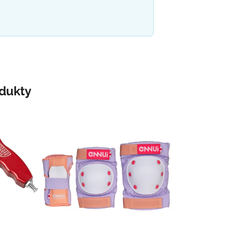
odukty