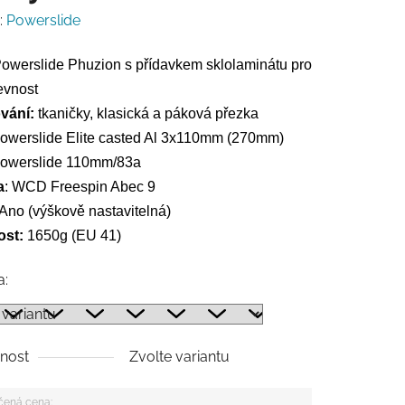
:
Powerslide
owerslide Phuzion s přídavkem sklolaminátu pro
evnost
vání:
tkaničky, klasická a páková přezka
Powerslide Elite casted Al 3x110mm (270mm)
Powerslide 110mm/83a
a
: WCD Freespin Abec 9
 Ano (výškově nastavitelná)
st:
1650g (EU 41)
a:
nost
Zvolte variantu