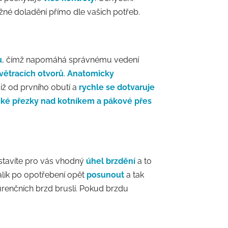
né doladění přímo dle vašich potřeb.
u
, čímž napomáhá správnému vedení
větracích otvorů
.
Anatomicky
již od prvního obutí a
rychle se dotvaruje
ické přezky nad kotníkem a pákové přes
astavíte pro vás vhodný
úhel brzdění
a to
alík po opotřebení opět
posunout
a tak
urenčních brzd bruslí. Pokud brzdu