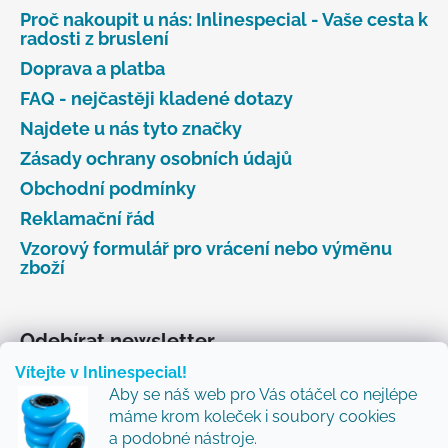
Proč nakoupit u nás: Inlinespecial - Vaše cesta k
radosti z bruslení
Doprava a platba
FAQ - nejčastěji kladené dotazy
Najdete u nás tyto značky
Zásady ochrany osobních údajů
Obchodní podmínky
Reklamační řád
Vzorový formulář pro vrácení nebo výměnu
zboží
Odebírat newsletter
Vítejte v Inlinespecial!
Vložte svůj e-mail a my vám budeme zasílat informace
Aby se náš web pro Vás otáčel co nejlépe
o nových produktech na našem e-shopu.
máme krom koleček i soubory cookies
Přidejte se k nám a my Vám budeme zasílat ty nejlepší
a podobné nástroje.