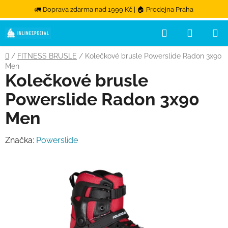
🚛 Doprava zdarma nad 1999 Kč | 🏠 Prodejna Praha
Hledat
NÁKUPN
Přejít na obsah
Domů
/
FITNESS BRUSLE
/
Kolečkové brusle Powerslide Radon 3x90
Men
Kolečkové brusle
Powerslide Radon 3x90
Men
Značka:
Powerslide