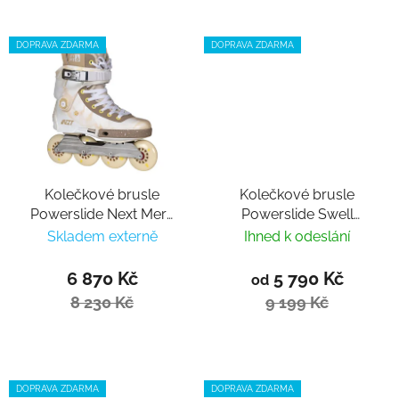
DOPRAVA ZDARMA
DOPRAVA ZDARMA
Kolečkové brusle
Kolečkové brusle
Powerslide Next Mery
Powerslide Swell
Munoz Pro 80
Stellar Road 125 Trinity
Skladem externě
Ihned k odeslání
6 870 Kč
5 790 Kč
od
8 230 Kč
9 199 Kč
DOPRAVA ZDARMA
DOPRAVA ZDARMA