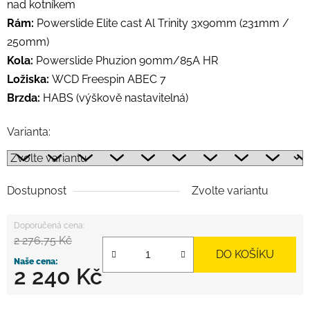
nad kotníkem
Rám:
Powerslide Elite cast Al Trinity 3x90mm (231mm /
250mm)
Kola:
Powerslide Phuzion 90mm/85A HR
Ložiska:
WCD Freespin ABEC 7
Brzda:
HABS (výškově nastavitelná)
Varianta:
Dostupnost
Zvolte variantu
2 276,75 Kč
DO KOŠÍKU
2 240 Kč
Měrná cena: