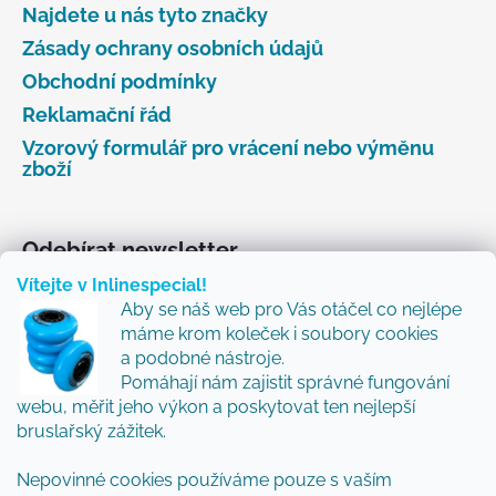
Najdete u nás tyto značky
Zásady ochrany osobních údajů
Obchodní podmínky
Reklamační řád
Vzorový formulář pro vrácení nebo výměnu
zboží
Odebírat newsletter
Vítejte v Inlinespecial!
Vložte svůj e-mail a my vám budeme zasílat informace
Aby se náš web pro Vás otáčel co nejlépe
o nových produktech na našem e-shopu.
máme krom koleček i soubory cookies
Přidejte se k nám a my Vám budeme zasílat ty nejlepší
a podobné nástroje.
novinky a tipy.
Pomáhají nám zajistit správné fungování
webu, měřit jeho výkon a poskytovat ten nejlepší
E-mail
bruslařský zážitek.
Nepovinné cookies používáme pouze s vaším
Vložením e-mailu souhlasíte s
podmínkami