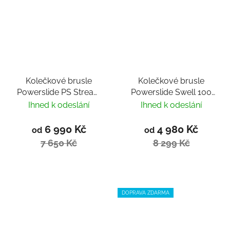
Kolečkové brusle
Kolečkové brusle
Powerslide PS Stream
Powerslide Swell 100
Classic 125
Citrus Trinity
Ihned k odeslání
Ihned k odeslání
6 990 Kč
4 980 Kč
od
od
7 650 Kč
8 299 Kč
DOPRAVA ZDARMA