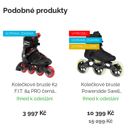
Podobné produkty
DOPRAVA ZDARMA
VÝPRODEJ
DOPRAVA ZDARMA
DOPORUČUJEME
Kolečkové brusle K2
Kolečkové brusle
F.I.T. 84 PRO černá
Powerslide Swell
červená
Carbon 125 Trinity
Ihned k odeslání
Ihned k odeslání
3 997 Kč
10 399 Kč
15 299 Kč