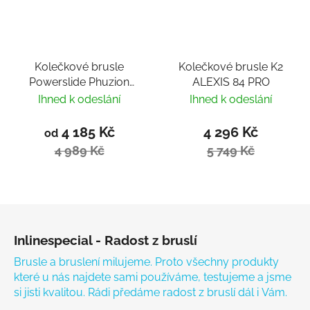
Kolečkové brusle
Kolečkové brusle K2
Powerslide Phuzion
ALEXIS 84 PRO
Argon Grey 90 Trinity
Ihned k odeslání
Ihned k odeslání
4 185 Kč
4 296 Kč
od
4 989 Kč
5 749 Kč
Zápatí
Inlinespecial - Radost z bruslí
Brusle a bruslení milujeme. Proto všechny produkty
které u nás najdete sami používáme, testujeme a jsme
si jisti kvalitou. Rádi předáme radost z bruslí dál i Vám.